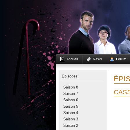
Accueil
News
Forum
Episodes
ÉPIS
Saison 8
CASS
Saison 7
Saison 6
Saison 5
Saison 4
Saison 3
Saison 2