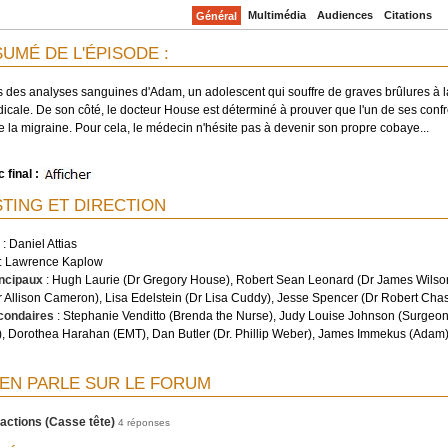
Multimédia
Audiences
Citations
Général
UMÉ DE L'ÉPISODE :
s des analyses sanguines d'Adam, un adolescent qui souffre de graves brûlures à la
dicale. De son côté, le docteur House est déterminé à prouver que l'un de ses conf
e la migraine. Pour cela, le médecin n'hésite pas à devenir son propre cobaye...
 final :
TING ET DIRECTION
:
Daniel Attias
:
Lawrence Kaplow
incipaux
:
Hugh Laurie (Dr Gregory House), Robert Sean Leonard (Dr James Wilson
r Allison Cameron), Lisa Edelstein (Dr Lisa Cuddy), Jesse Spencer (Dr Robert Cha
condaires
:
Stephanie Venditto (Brenda the Nurse), Judy Louise Johnson (Surgeon)
), Dorothea Harahan (EMT), Dan Butler (Dr. Phillip Weber), James Immekus (Adam),
EN PARLE SUR LE FORUM
ractions (Casse tête)
4 réponses