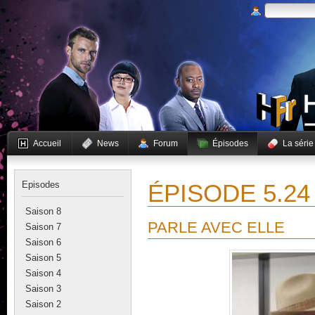
Accueil
News
Forum
Épisodes
La série
Episodes
ÉPISODE 5.24
Saison 8
PARLE AVEC ELLE
Saison 7
Saison 6
Saison 5
Saison 4
Saison 3
Saison 2