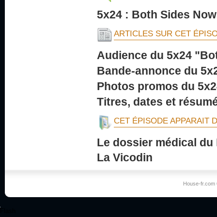
5x24 : Both Sides Now 
ARTICLES SUR CET ÉPIS
Audience du 5x24 "Bo
Bande-annonce du 5x2
Photos promos du 5x2
Titres, dates et résum
CET ÉPISODE APPARAIT 
Le dossier médical du
La Vicodin
House-fr.com 
Flash