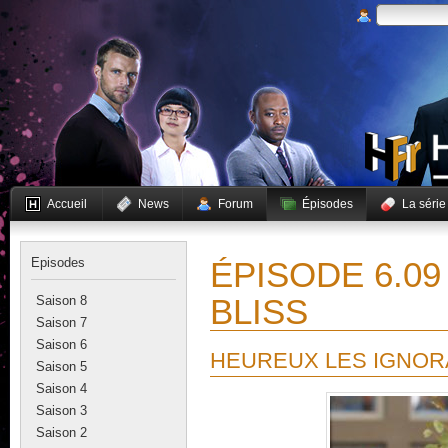
Accueil
News
Forum
Épisodes
La série
Episodes
ÉPISODE 6.09
BLISS
Saison 8
Saison 7
Saison 6
HEUREUX LES IGNOR
Saison 5
Saison 4
Saison 3
Saison 2