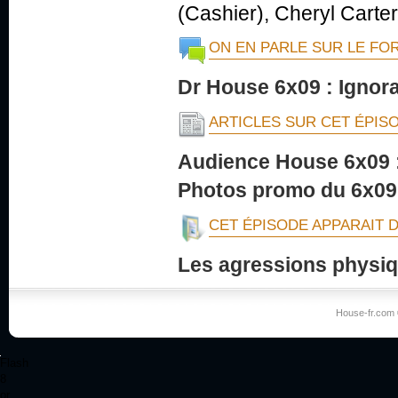
(Cashier), Cheryl Carte
ON EN PARLE SUR LE FO
Dr House 6x09 : Ignora
ARTICLES SUR CET ÉPIS
Audience House 6x09 :
Photos promo du 6x09 
CET ÉPISODE APPARAIT 
Les agressions physi
House-fr.com 
Flash
8
or