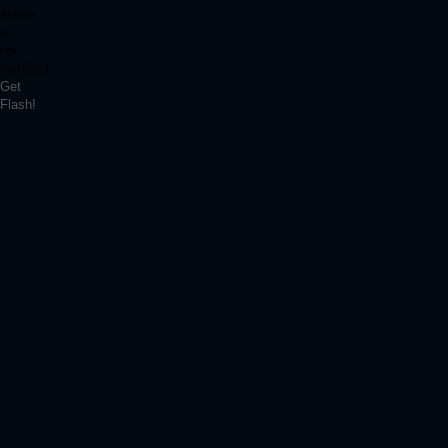
above
is
not
installed.
Get
Flash!