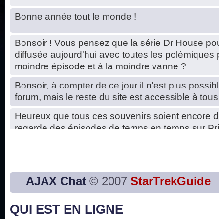
Bonne année tout le monde !
Bonsoir ! Vous pensez que la série Dr House pou
diffusée aujourd'hui avec toutes les polémiques 
moindre épisode et à la moindre vanne ?
Bonsoir, à compter de ce jour il n'est plus possibl
forum, mais le reste du site est accessible à tous
Heureux que tous ces souvenirs soient encore d
regarde des épisodes de temps en temps sur Pri
Hello, petits soucis dus au changement du serve
base de données. C'est réparé. :)
Bon, 2020, ça n'a pas trop marché. JE vous sou
AJAX Chat
© 2007
StarTrekGuide
2021 plus belle que 2020 !
QUI EST EN LIGNE
J'ai l'impression que nous n'avons pas fait les s