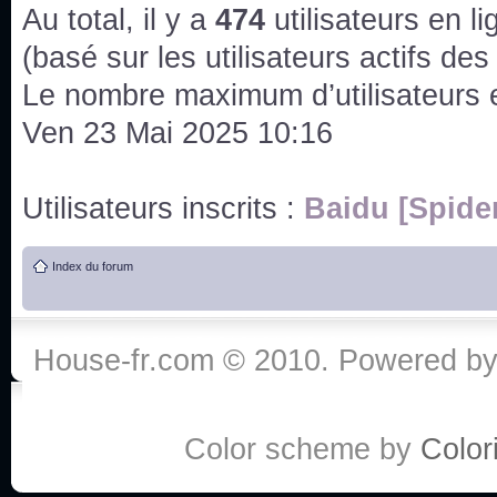
issus des saisons 6; 7 et 8 !
Au total, il y a
474
utilisateurs en lig
Bonne année 2020 !
(basé sur les utilisateurs actifs de
Le nombre maximum d’utilisateurs 
Bonne année 2019 !
Ven 23 Mai 2025 10:16
Joyeux Noël !
Utilisateurs inscrits :
Baidu [Spide
Bonne année tout le monde !
Index du forum
Un peu de ménage, spams supprimés. Depuis 
chaines françaises diffusent House, HD1 et TMC
House-fr.com © 2010. Powered b
Salut ! T'as plus de précisions sur l'épisode ? 
3x24 Human Error mais je suis pas sur
Bonjour j'aimerais que l'on m'aide à trouver un é
Color scheme by
Colori
qu'une personne fait un arrêt cardiaque mais res
de vos réponse