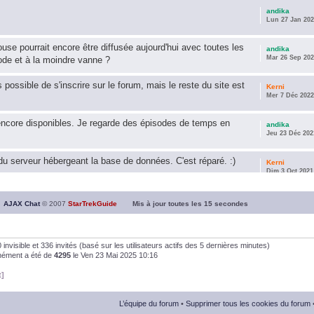
andika
Lun 27 Jan 202
use pourrait encore être diffusée aujourd'hui avec toutes les
andika
Mar 26 Sep 202
ode et à la moindre vanne ?
s possible de s'inscrire sur le forum, mais le reste du site est
Kerni
Mer 7 Déc 2022
encore disponibles. Je regarde des épisodes de temps en
andika
Jeu 23 Déc 202
u serveur hébergeant la base de données. C'est réparé. :)
Kerni
Dim 3 Oct 2021
ous souhaite une année 2021 plus belle que 2020 !
andika
AJAX Chat
© 2007
StarTrekGuide
Mis à jour toutes les
15
secondes
Jeu 21 Jan 202
it les survivor des épisodes issus des saisons 6; 7 et 8 !
andika
, 0 invisible et 336 invités (basé sur les utilisateurs actifs des 5 dernières minutes)
Dim 26 Avr 202
anément a été de
4295
le Ven 23 Mai 2025 10:16
t]
andika
Dim 5 Jan 2020
L’équipe du forum
•
Supprimer tous les cookies du forum
andika