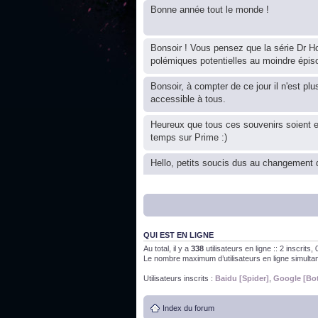
Bonne année tout le monde !
Bonsoir ! Vous pensez que la série Dr Ho
polémiques potentielles au moindre épis
Bonsoir, à compter de ce jour il n'est plu
accessible à tous.
Heureux que tous ces souvenirs soient 
temps sur Prime :)
Hello, petits soucis dus au changement d
Bon, 2020, ça n'a pas trop marché. JE v
QUI EST EN LIGNE
J'ai l'impression que nous n'avons pas fa
Au total, il y a
338
utilisateurs en ligne :: 2 inscrits
Le nombre maximum d’utilisateurs en ligne simult
Bonne année 2020 !
Utilisateurs inscrits :
Baidu [Spider]
,
Google [Bo
Index du forum
Bonne année 2019 !