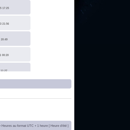
5 17:25
3 21:56
 20:49
1 00:20
 11:27
1 17:15
0 14:19
 22:14
• Heures au format UTC + 1 heure [ Heure d’été ]