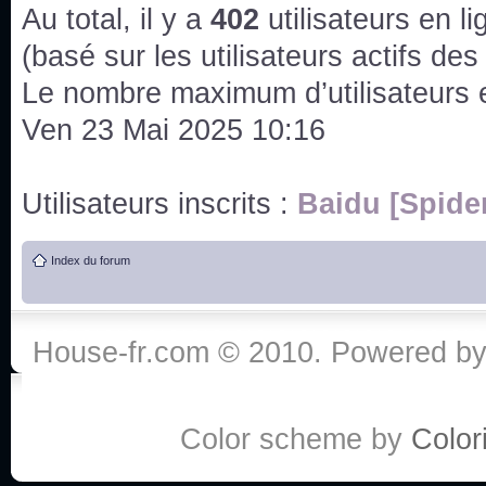
issus des saisons 6; 7 et 8 !
Au total, il y a
402
utilisateurs en lig
Bonne année 2020 !
(basé sur les utilisateurs actifs de
Le nombre maximum d’utilisateurs 
Bonne année 2019 !
Ven 23 Mai 2025 10:16
Joyeux Noël !
Utilisateurs inscrits :
Baidu [Spide
Bonne année tout le monde !
Index du forum
Un peu de ménage, spams supprimés. Depuis 
chaines françaises diffusent House, HD1 et TMC
House-fr.com © 2010. Powered b
Salut ! T'as plus de précisions sur l'épisode ? 
3x24 Human Error mais je suis pas sur
Bonjour j'aimerais que l'on m'aide à trouver un é
Color scheme by
Colori
qu'une personne fait un arrêt cardiaque mais res
de vos réponse