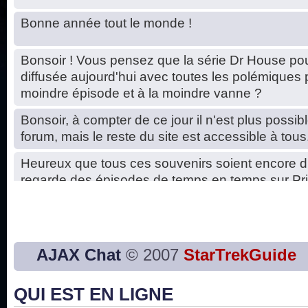
Bonne année tout le monde !
Bonsoir ! Vous pensez que la série Dr House pou
diffusée aujourd'hui avec toutes les polémiques 
moindre épisode et à la moindre vanne ?
Bonsoir, à compter de ce jour il n'est plus possibl
forum, mais le reste du site est accessible à tous
Heureux que tous ces souvenirs soient encore d
regarde des épisodes de temps en temps sur Pri
Hello, petits soucis dus au changement du serve
base de données. C'est réparé. :)
Bon, 2020, ça n'a pas trop marché. JE vous sou
AJAX Chat
© 2007
StarTrekGuide
2021 plus belle que 2020 !
QUI EST EN LIGNE
J'ai l'impression que nous n'avons pas fait les s