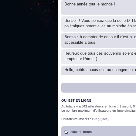
Bonne année tout le monde !
Bonsoir ! Vous pensez que la série Dr Ho
polémiques potentielles au moindre épis
Bonsoir, à compter de ce jour il n'est plu
accessible à tous.
Heureux que tous ces souvenirs soient 
temps sur Prime :)
Hello, petits soucis dus au changement d
Bon, 2020, ça n'a pas trop marché. JE v
QUI EST EN LIGNE
J'ai l'impression que nous n'avons pas fa
Au total, il y a
342
utilisateurs en ligne :: 1 inscrit, 
Le nombre maximum d’utilisateurs en ligne simult
Bonne année 2020 !
Utilisateurs inscrits :
Bing [Bot]
Index du forum
Bonne année 2019 !