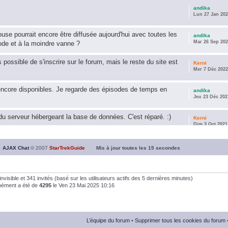
andika
Lun 27 Jan 202
use pourrait encore être diffusée aujourd'hui avec toutes les
andika
Mar 26 Sep 202
ode et à la moindre vanne ?
s possible de s'inscrire sur le forum, mais le reste du site est
Kerni
Mer 7 Déc 2022
encore disponibles. Je regarde des épisodes de temps en
andika
Jeu 23 Déc 202
u serveur hébergeant la base de données. C'est réparé. :)
Kerni
Dim 3 Oct 2021
ous souhaite une année 2021 plus belle que 2020 !
andika
AJAX Chat
© 2007
StarTrekGuide
Mis à jour toutes les
15
secondes
Jeu 21 Jan 202
it les survivor des épisodes issus des saisons 6; 7 et 8 !
andika
0 invisible et 341 invités (basé sur les utilisateurs actifs des 5 dernières minutes)
Dim 26 Avr 202
anément a été de
4295
le Ven 23 Mai 2025 10:16
andika
Dim 5 Jan 2020
L’équipe du forum
•
Supprimer tous les cookies du forum
andika