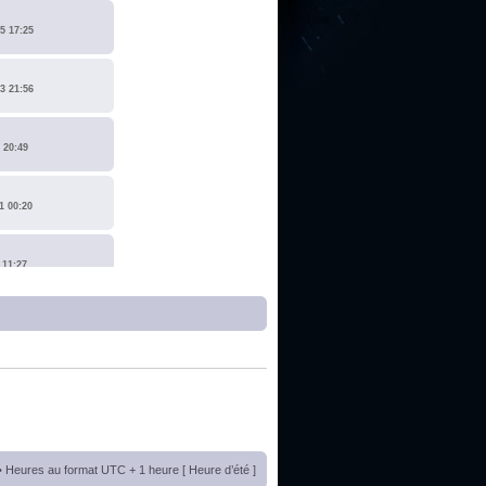
5 17:25
3 21:56
 20:49
1 00:20
 11:27
1 17:15
0 14:19
 22:14
• Heures au format UTC + 1 heure [ Heure d’été ]