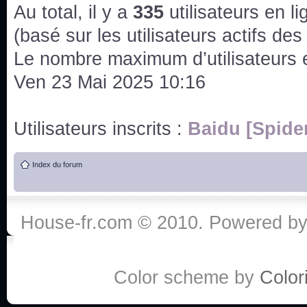
issus des saisons 6; 7 et 8 !
Au total, il y a
335
utilisateurs en lig
Bonne année 2020 !
(basé sur les utilisateurs actifs de
Le nombre maximum d’utilisateurs 
Bonne année 2019 !
Ven 23 Mai 2025 10:16
Joyeux Noël !
Utilisateurs inscrits :
Baidu [Spide
Bonne année tout le monde !
Index du forum
Un peu de ménage, spams supprimés. Depuis 
chaines françaises diffusent House, HD1 et TMC
House-fr.com © 2010. Powered b
Salut ! T'as plus de précisions sur l'épisode ? 
3x24 Human Error mais je suis pas sur
Bonjour j'aimerais que l'on m'aide à trouver un é
Color scheme by
Colori
qu'une personne fait un arrêt cardiaque mais res
de vos réponse