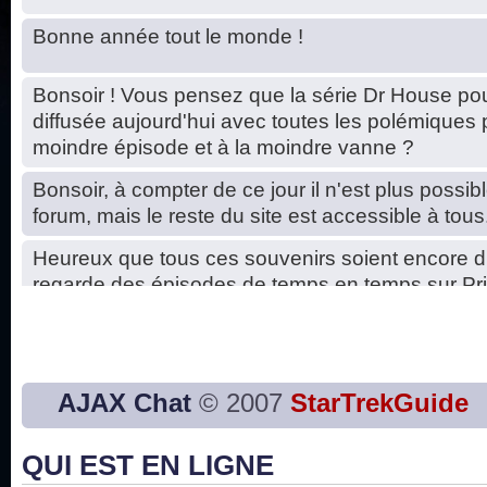
Bonne année tout le monde !
Bonsoir ! Vous pensez que la série Dr House pou
diffusée aujourd'hui avec toutes les polémiques 
moindre épisode et à la moindre vanne ?
Bonsoir, à compter de ce jour il n'est plus possibl
forum, mais le reste du site est accessible à tous
Heureux que tous ces souvenirs soient encore d
regarde des épisodes de temps en temps sur Pri
Hello, petits soucis dus au changement du serve
base de données. C'est réparé. :)
Bon, 2020, ça n'a pas trop marché. JE vous sou
AJAX Chat
© 2007
StarTrekGuide
2021 plus belle que 2020 !
QUI EST EN LIGNE
J'ai l'impression que nous n'avons pas fait les s