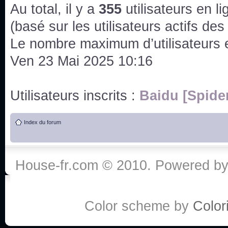
issus des saisons 6; 7 et 8 !
Au total, il y a
355
utilisateurs en lig
Bonne année 2020 !
(basé sur les utilisateurs actifs de
Le nombre maximum d’utilisateurs 
Bonne année 2019 !
Ven 23 Mai 2025 10:16
Joyeux Noël !
Utilisateurs inscrits :
Baidu [Spide
Bonne année tout le monde !
Index du forum
Un peu de ménage, spams supprimés. Depuis 
chaines françaises diffusent House, HD1 et TMC
House-fr.com © 2010. Powered b
Salut ! T'as plus de précisions sur l'épisode ? 
3x24 Human Error mais je suis pas sur
Bonjour j'aimerais que l'on m'aide à trouver un é
Color scheme by
Colori
qu'une personne fait un arrêt cardiaque mais res
de vos réponse