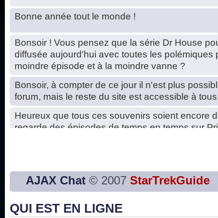
Bonne année tout le monde !
Bonsoir ! Vous pensez que la série Dr House pou
diffusée aujourd'hui avec toutes les polémiques 
moindre épisode et à la moindre vanne ?
Bonsoir, à compter de ce jour il n'est plus possibl
forum, mais le reste du site est accessible à tous
Heureux que tous ces souvenirs soient encore d
regarde des épisodes de temps en temps sur Pri
Hello, petits soucis dus au changement du serve
base de données. C'est réparé. :)
Bon, 2020, ça n'a pas trop marché. JE vous sou
AJAX Chat
© 2007
StarTrekGuide
2021 plus belle que 2020 !
QUI EST EN LIGNE
J'ai l'impression que nous n'avons pas fait les s