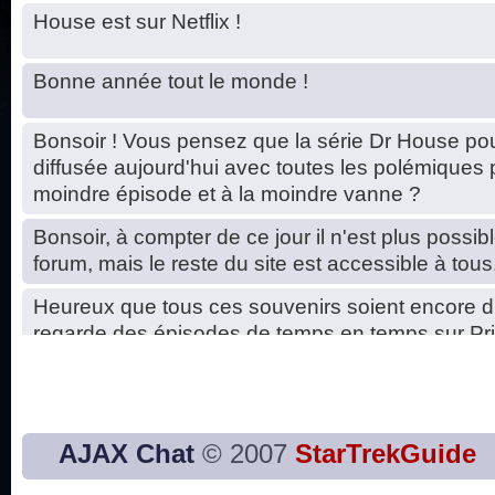
House est sur Netflix !
Bonne année tout le monde !
Bonsoir ! Vous pensez que la série Dr House pou
diffusée aujourd'hui avec toutes les polémiques 
moindre épisode et à la moindre vanne ?
Bonsoir, à compter de ce jour il n'est plus possibl
forum, mais le reste du site est accessible à tous
Heureux que tous ces souvenirs soient encore d
regarde des épisodes de temps en temps sur Pri
Hello, petits soucis dus au changement du serve
base de données. C'est réparé. :)
Bon, 2020, ça n'a pas trop marché. JE vous sou
AJAX Chat
© 2007
StarTrekGuide
2021 plus belle que 2020 !