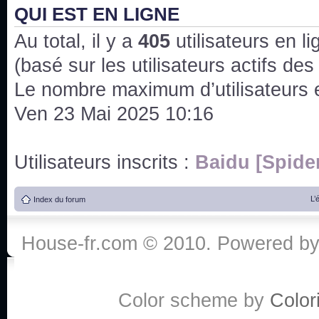
QUI EST EN LIGNE
J'ai l'impression que nous n'avons pas fait les s
issus des saisons 6; 7 et 8 !
Au total, il y a
405
utilisateurs en lig
Bonne année 2020 !
(basé sur les utilisateurs actifs de
Le nombre maximum d’utilisateurs 
Bonne année 2019 !
Ven 23 Mai 2025 10:16
Joyeux Noël !
Utilisateurs inscrits :
Baidu [Spide
Bonne année tout le monde !
L’
Index du forum
Un peu de ménage, spams supprimés. Depuis 
chaines françaises diffusent House, HD1 et TMC
House-fr.com © 2010. Powered b
Salut ! T'as plus de précisions sur l'épisode ? 
3x24 Human Error mais je suis pas sur
Color scheme by
Colori
Bonjour j'aimerais que l'on m'aide à trouver un é
qu'une personne fait un arrêt cardiaque mais res