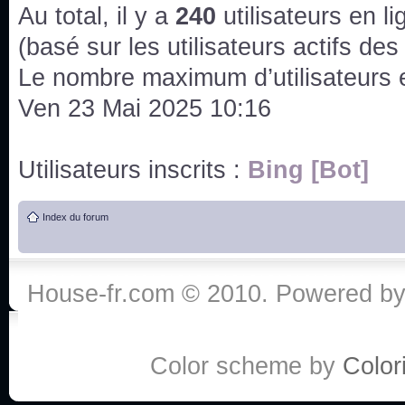
issus des saisons 6; 7 et 8 !
Au total, il y a
240
utilisateurs en lig
Bonne année 2020 !
(basé sur les utilisateurs actifs de
Le nombre maximum d’utilisateurs 
Bonne année 2019 !
Ven 23 Mai 2025 10:16
Joyeux Noël !
Utilisateurs inscrits :
Bing [Bot]
Bonne année tout le monde !
Index du forum
Un peu de ménage, spams supprimés. Depuis 
chaines françaises diffusent House, HD1 et TMC
House-fr.com © 2010. Powered b
Salut ! T'as plus de précisions sur l'épisode ? 
3x24 Human Error mais je suis pas sur
Bonjour j'aimerais que l'on m'aide à trouver un é
Color scheme by
Colori
qu'une personne fait un arrêt cardiaque mais res
de vos réponse