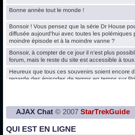
Bonne année tout le monde !
Bonsoir ! Vous pensez que la série Dr House pou
diffusée aujourd'hui avec toutes les polémiques 
moindre épisode et à la moindre vanne ?
Bonsoir, à compter de ce jour il n'est plus possibl
forum, mais le reste du site est accessible à tous
Heureux que tous ces souvenirs soient encore d
regarde des épisodes de temps en temps sur Pri
Hello, petits soucis dus au changement du serve
base de données. C'est réparé. :)
Bon, 2020, ça n'a pas trop marché. JE vous sou
AJAX Chat
© 2007
StarTrekGuide
2021 plus belle que 2020 !
QUI EST EN LIGNE
J'ai l'impression que nous n'avons pas fait les s