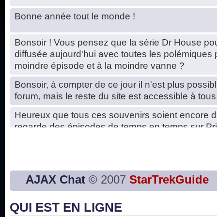
Bonne année tout le monde !
Bonsoir ! Vous pensez que la série Dr House pou
diffusée aujourd'hui avec toutes les polémiques 
moindre épisode et à la moindre vanne ?
Bonsoir, à compter de ce jour il n'est plus possibl
forum, mais le reste du site est accessible à tous
Heureux que tous ces souvenirs soient encore d
regarde des épisodes de temps en temps sur Pri
Hello, petits soucis dus au changement du serve
base de données. C'est réparé. :)
Bon, 2020, ça n'a pas trop marché. JE vous sou
AJAX Chat
© 2007
StarTrekGuide
2021 plus belle que 2020 !
QUI EST EN LIGNE
J'ai l'impression que nous n'avons pas fait les s