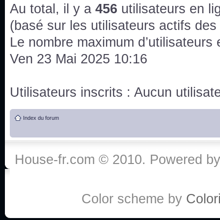
issus des saisons 6; 7 et 8 !
Au total, il y a
456
utilisateurs en lig
Bonne année 2020 !
(basé sur les utilisateurs actifs de
Le nombre maximum d’utilisateurs 
Bonne année 2019 !
Ven 23 Mai 2025 10:16
Joyeux Noël !
Utilisateurs inscrits : Aucun utilisate
Bonne année tout le monde !
Index du forum
Un peu de ménage, spams supprimés. Depuis 
chaines françaises diffusent House, HD1 et TMC
House-fr.com © 2010. Powered b
Salut ! T'as plus de précisions sur l'épisode ? 
3x24 Human Error mais je suis pas sur
Bonjour j'aimerais que l'on m'aide à trouver un é
Color scheme by
Colori
qu'une personne fait un arrêt cardiaque mais res
de vos réponse