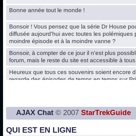
Bonne année tout le monde !
Bonsoir ! Vous pensez que la série Dr House pou
diffusée aujourd'hui avec toutes les polémiques 
moindre épisode et à la moindre vanne ?
Bonsoir, à compter de ce jour il n'est plus possibl
forum, mais le reste du site est accessible à tous
Heureux que tous ces souvenirs soient encore d
regarde des épisodes de temps en temps sur Pri
Hello, petits soucis dus au changement du serve
base de données. C'est réparé. :)
Bon, 2020, ça n'a pas trop marché. JE vous sou
AJAX Chat
© 2007
StarTrekGuide
2021 plus belle que 2020 !
QUI EST EN LIGNE
J'ai l'impression que nous n'avons pas fait les s