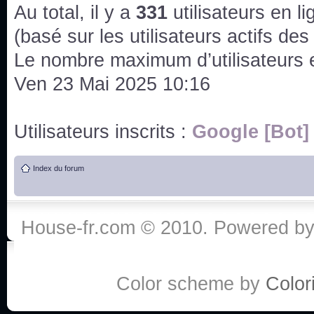
issus des saisons 6; 7 et 8 !
Au total, il y a
331
utilisateurs en lig
Bonne année 2020 !
(basé sur les utilisateurs actifs de
Le nombre maximum d’utilisateurs 
Bonne année 2019 !
Ven 23 Mai 2025 10:16
Joyeux Noël !
Utilisateurs inscrits :
Google [Bot]
Bonne année tout le monde !
Index du forum
Un peu de ménage, spams supprimés. Depuis 
chaines françaises diffusent House, HD1 et TMC
House-fr.com © 2010. Powered b
Salut ! T'as plus de précisions sur l'épisode ? 
3x24 Human Error mais je suis pas sur
Bonjour j'aimerais que l'on m'aide à trouver un é
Color scheme by
Colori
qu'une personne fait un arrêt cardiaque mais res
de vos réponse