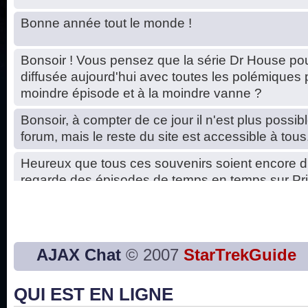
Bonne année tout le monde !
Bonsoir ! Vous pensez que la série Dr House pou
diffusée aujourd'hui avec toutes les polémiques 
moindre épisode et à la moindre vanne ?
Bonsoir, à compter de ce jour il n'est plus possibl
forum, mais le reste du site est accessible à tous
Heureux que tous ces souvenirs soient encore d
regarde des épisodes de temps en temps sur Pri
Hello, petits soucis dus au changement du serve
base de données. C'est réparé. :)
Bon, 2020, ça n'a pas trop marché. JE vous sou
AJAX Chat
© 2007
StarTrekGuide
2021 plus belle que 2020 !
QUI EST EN LIGNE
J'ai l'impression que nous n'avons pas fait les s