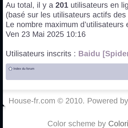
issus des saisons 6; 7 et 8 !
Au total, il y a
201
utilisateurs en lig
Bonne année 2020 !
(basé sur les utilisateurs actifs de
Le nombre maximum d’utilisateurs 
Bonne année 2019 !
Ven 23 Mai 2025 10:16
Joyeux Noël !
Utilisateurs inscrits :
Baidu [Spide
Bonne année tout le monde !
Index du forum
Un peu de ménage, spams supprimés. Depuis 
chaines françaises diffusent House, HD1 et TMC
Salut ! T'as plus de précisions sur l'épisode ? 
3x24 Human Error mais je suis pas sur
House-fr.com © 2010. Powered b
Bonjour j'aimerais que l'on m'aide à trouver un é
qu'une personne fait un arrêt cardiaque mais res
Color scheme by
Colori
de vos réponse