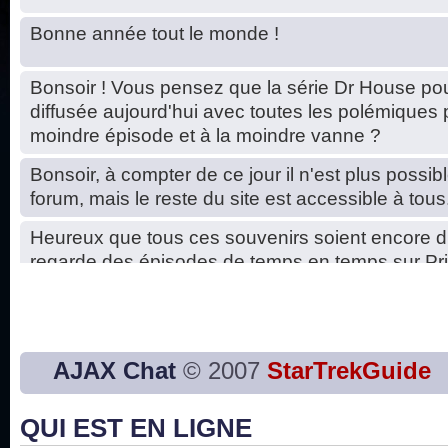
Bonne année tout le monde !
Bonsoir ! Vous pensez que la série Dr House pou
diffusée aujourd'hui avec toutes les polémiques 
moindre épisode et à la moindre vanne ?
Bonsoir, à compter de ce jour il n'est plus possibl
forum, mais le reste du site est accessible à tous
Heureux que tous ces souvenirs soient encore d
regarde des épisodes de temps en temps sur Pri
Hello, petits soucis dus au changement du serve
base de données. C'est réparé. :)
Bon, 2020, ça n'a pas trop marché. JE vous sou
AJAX Chat
© 2007
StarTrekGuide
2021 plus belle que 2020 !
QUI EST EN LIGNE
J'ai l'impression que nous n'avons pas fait les s