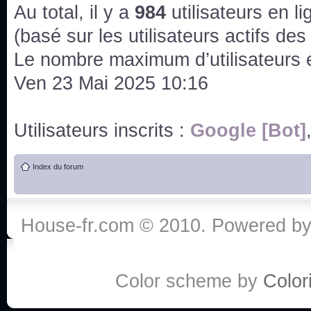
issus des saisons 6; 7 et 8 !
Au total, il y a
984
utilisateurs en lig
Bonne année 2020 !
(basé sur les utilisateurs actifs de
Le nombre maximum d’utilisateurs 
Bonne année 2019 !
Ven 23 Mai 2025 10:16
Joyeux Noël !
Utilisateurs inscrits :
Google [Bot]
Bonne année tout le monde !
Index du forum
Un peu de ménage, spams supprimés. Depuis 
chaines françaises diffusent House, HD1 et TMC
House-fr.com © 2010. Powered b
Salut ! T'as plus de précisions sur l'épisode ? 
3x24 Human Error mais je suis pas sur
Bonjour j'aimerais que l'on m'aide à trouver un é
Color scheme by
Colori
qu'une personne fait un arrêt cardiaque mais res
de vos réponse