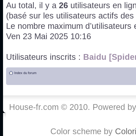
issus des saisons 6; 7 et 8 !
Au total, il y a
26
utilisateurs en lign
Bonne année 2020 !
(basé sur les utilisateurs actifs de
Le nombre maximum d’utilisateurs 
Bonne année 2019 !
Ven 23 Mai 2025 10:16
Joyeux Noël !
Utilisateurs inscrits :
Baidu [Spide
Bonne année tout le monde !
Index du forum
Un peu de ménage, spams supprimés. Depuis 
chaines françaises diffusent House, HD1 et TMC
Salut ! T'as plus de précisions sur l'épisode ? 
3x24 Human Error mais je suis pas sur
House-fr.com © 2010. Powered b
Bonjour j'aimerais que l'on m'aide à trouver un é
qu'une personne fait un arrêt cardiaque mais res
Color scheme by
Colori
de vos réponse