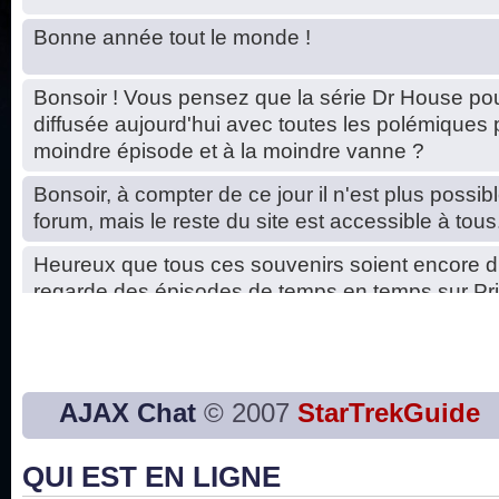
Bonne année tout le monde !
Bonsoir ! Vous pensez que la série Dr House pou
diffusée aujourd'hui avec toutes les polémiques 
moindre épisode et à la moindre vanne ?
Bonsoir, à compter de ce jour il n'est plus possibl
forum, mais le reste du site est accessible à tous
Heureux que tous ces souvenirs soient encore d
regarde des épisodes de temps en temps sur Pri
Hello, petits soucis dus au changement du serve
base de données. C'est réparé. :)
Bon, 2020, ça n'a pas trop marché. JE vous sou
AJAX Chat
© 2007
StarTrekGuide
2021 plus belle que 2020 !
QUI EST EN LIGNE
J'ai l'impression que nous n'avons pas fait les s