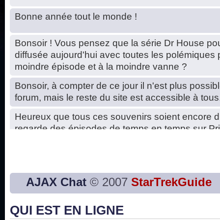
Bonne année tout le monde !
Bonsoir ! Vous pensez que la série Dr House pou
diffusée aujourd'hui avec toutes les polémiques 
moindre épisode et à la moindre vanne ?
Bonsoir, à compter de ce jour il n'est plus possibl
forum, mais le reste du site est accessible à tous
Heureux que tous ces souvenirs soient encore d
regarde des épisodes de temps en temps sur Pri
Hello, petits soucis dus au changement du serve
base de données. C'est réparé. :)
Bon, 2020, ça n'a pas trop marché. JE vous sou
AJAX Chat
© 2007
StarTrekGuide
2021 plus belle que 2020 !
QUI EST EN LIGNE
J'ai l'impression que nous n'avons pas fait les s