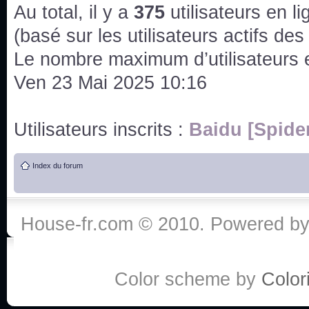
issus des saisons 6; 7 et 8 !
Au total, il y a
375
utilisateurs en lig
Bonne année 2020 !
(basé sur les utilisateurs actifs de
Le nombre maximum d’utilisateurs 
Bonne année 2019 !
Ven 23 Mai 2025 10:16
Joyeux Noël !
Utilisateurs inscrits :
Baidu [Spide
Bonne année tout le monde !
Index du forum
Un peu de ménage, spams supprimés. Depuis 
chaines françaises diffusent House, HD1 et TMC
House-fr.com © 2010. Powered b
Salut ! T'as plus de précisions sur l'épisode ? 
3x24 Human Error mais je suis pas sur
Bonjour j'aimerais que l'on m'aide à trouver un é
Color scheme by
Colori
qu'une personne fait un arrêt cardiaque mais res
de vos réponse