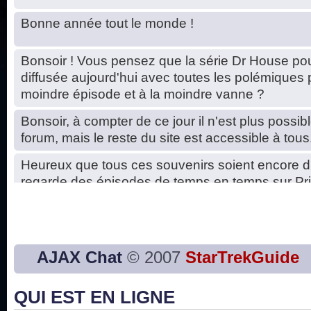
Bonne année tout le monde !
Bonsoir ! Vous pensez que la série Dr House pou
diffusée aujourd'hui avec toutes les polémiques 
moindre épisode et à la moindre vanne ?
Bonsoir, à compter de ce jour il n'est plus possibl
forum, mais le reste du site est accessible à tous
Heureux que tous ces souvenirs soient encore d
regarde des épisodes de temps en temps sur Pri
Hello, petits soucis dus au changement du serve
base de données. C'est réparé. :)
Bon, 2020, ça n'a pas trop marché. JE vous sou
AJAX Chat
© 2007
StarTrekGuide
2021 plus belle que 2020 !
QUI EST EN LIGNE
J'ai l'impression que nous n'avons pas fait les s