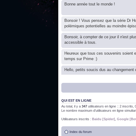
Bonne année tout le monde !
Bonsoir ! Vous pensez que la série Dr Ho
polémiques potentielles au moindre épis
Bonsoir, à compter de ce jour il n'est plu
accessible à tous.
Heureux que tous ces souvenirs soient 
temps sur Prime :)
Hello, petits soucis dus au changement d
Bon, 2020, ça n'a pas trop marché. JE v
QUI EST EN LIGNE
J'ai l'impression que nous n'avons pas fa
Au total, il y a
347
utilisateurs en ligne :: 2 inscrits
Le nombre maximum d’utilisateurs en ligne simult
Bonne année 2020 !
Utilisateurs inscrits :
Baidu [Spider]
,
Google [Bo
Index du forum
Bonne année 2019 !