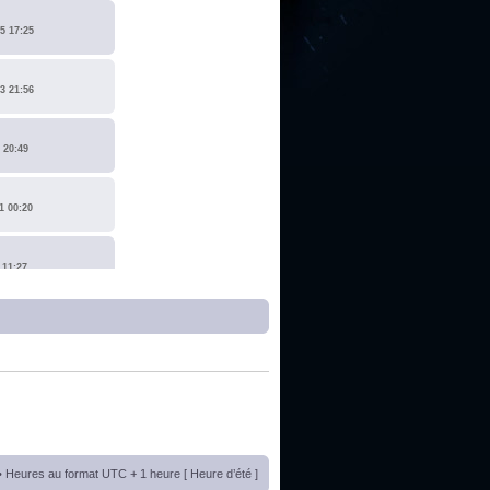
5 17:25
3 21:56
 20:49
1 00:20
 11:27
1 17:15
0 14:19
 22:14
• Heures au format UTC + 1 heure [ Heure d’été ]