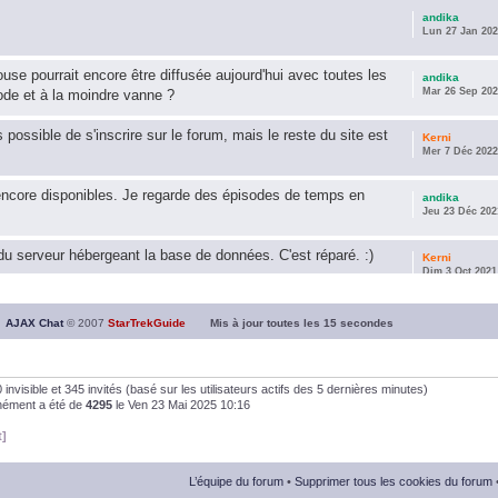
andika
Lun 27 Jan 202
use pourrait encore être diffusée aujourd'hui avec toutes les
andika
Mar 26 Sep 202
ode et à la moindre vanne ?
s possible de s'inscrire sur le forum, mais le reste du site est
Kerni
Mer 7 Déc 2022
encore disponibles. Je regarde des épisodes de temps en
andika
Jeu 23 Déc 202
u serveur hébergeant la base de données. C'est réparé. :)
Kerni
Dim 3 Oct 2021
ous souhaite une année 2021 plus belle que 2020 !
andika
AJAX Chat
© 2007
StarTrekGuide
Mis à jour toutes les
15
secondes
Jeu 21 Jan 202
it les survivor des épisodes issus des saisons 6; 7 et 8 !
andika
, 0 invisible et 345 invités (basé sur les utilisateurs actifs des 5 dernières minutes)
Dim 26 Avr 202
anément a été de
4295
le Ven 23 Mai 2025 10:16
t]
andika
Dim 5 Jan 2020
L’équipe du forum
•
Supprimer tous les cookies du forum
andika