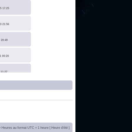
5 17:25
3 21:56
 20:49
1 00:20
 11:27
1 17:15
0 14:19
 22:14
• Heures au format UTC + 1 heure [ Heure d’été ]