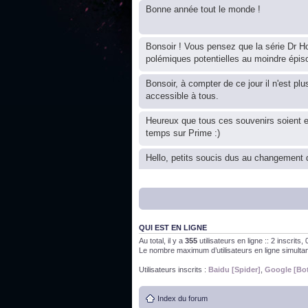
Bonne année tout le monde !
Bonsoir ! Vous pensez que la série Dr Ho
polémiques potentielles au moindre épis
Bonsoir, à compter de ce jour il n'est plu
accessible à tous.
Heureux que tous ces souvenirs soient 
temps sur Prime :)
Hello, petits soucis dus au changement d
Bon, 2020, ça n'a pas trop marché. JE v
QUI EST EN LIGNE
J'ai l'impression que nous n'avons pas fa
Au total, il y a
355
utilisateurs en ligne :: 2 inscrits
Le nombre maximum d’utilisateurs en ligne simult
Bonne année 2020 !
Utilisateurs inscrits :
Baidu [Spider]
,
Google [Bo
Index du forum
Bonne année 2019 !