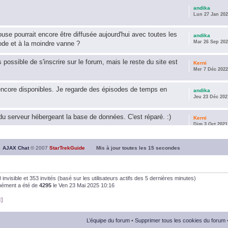
andika
Lun 27 Jan 202
use pourrait encore être diffusée aujourd'hui avec toutes les
andika
Mar 26 Sep 202
ode et à la moindre vanne ?
s possible de s'inscrire sur le forum, mais le reste du site est
Kerni
Mer 7 Déc 2022
encore disponibles. Je regarde des épisodes de temps en
andika
Jeu 23 Déc 202
u serveur hébergeant la base de données. C'est réparé. :)
Kerni
Dim 3 Oct 2021
ous souhaite une année 2021 plus belle que 2020 !
andika
AJAX Chat
© 2007
StarTrekGuide
Mis à jour toutes les
15
secondes
Jeu 21 Jan 202
it les survivor des épisodes issus des saisons 6; 7 et 8 !
andika
, 0 invisible et 353 invités (basé sur les utilisateurs actifs des 5 dernières minutes)
Dim 26 Avr 202
anément a été de
4295
le Ven 23 Mai 2025 10:16
t]
andika
Dim 5 Jan 2020
L’équipe du forum
•
Supprimer tous les cookies du forum
andika