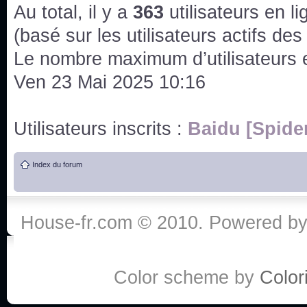
issus des saisons 6; 7 et 8 !
Au total, il y a
363
utilisateurs en lig
Bonne année 2020 !
(basé sur les utilisateurs actifs de
Le nombre maximum d’utilisateurs 
Bonne année 2019 !
Ven 23 Mai 2025 10:16
Joyeux Noël !
Utilisateurs inscrits :
Baidu [Spide
Bonne année tout le monde !
Index du forum
Un peu de ménage, spams supprimés. Depuis 
chaines françaises diffusent House, HD1 et TMC
House-fr.com © 2010. Powered b
Salut ! T'as plus de précisions sur l'épisode ? 
3x24 Human Error mais je suis pas sur
Bonjour j'aimerais que l'on m'aide à trouver un é
Color scheme by
Colori
qu'une personne fait un arrêt cardiaque mais res
de vos réponse