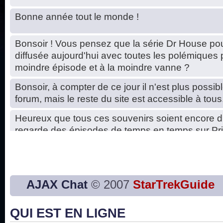
Bonne année tout le monde !
Bonsoir ! Vous pensez que la série Dr House pou
diffusée aujourd'hui avec toutes les polémiques 
moindre épisode et à la moindre vanne ?
Bonsoir, à compter de ce jour il n'est plus possibl
forum, mais le reste du site est accessible à tous
Heureux que tous ces souvenirs soient encore d
regarde des épisodes de temps en temps sur Pri
Hello, petits soucis dus au changement du serve
base de données. C'est réparé. :)
Bon, 2020, ça n'a pas trop marché. JE vous sou
AJAX Chat
© 2007
StarTrekGuide
2021 plus belle que 2020 !
QUI EST EN LIGNE
J'ai l'impression que nous n'avons pas fait les s