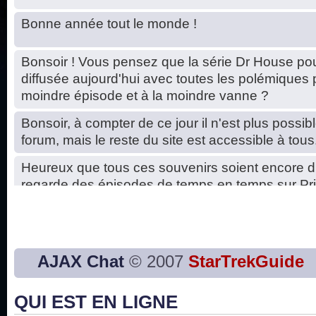
Bonne année tout le monde !
Bonsoir ! Vous pensez que la série Dr House pou
diffusée aujourd'hui avec toutes les polémiques 
moindre épisode et à la moindre vanne ?
Bonsoir, à compter de ce jour il n'est plus possibl
forum, mais le reste du site est accessible à tous
Heureux que tous ces souvenirs soient encore d
regarde des épisodes de temps en temps sur Pri
Hello, petits soucis dus au changement du serve
base de données. C'est réparé. :)
Bon, 2020, ça n'a pas trop marché. JE vous sou
AJAX Chat
© 2007
StarTrekGuide
2021 plus belle que 2020 !
QUI EST EN LIGNE
J'ai l'impression que nous n'avons pas fait les s