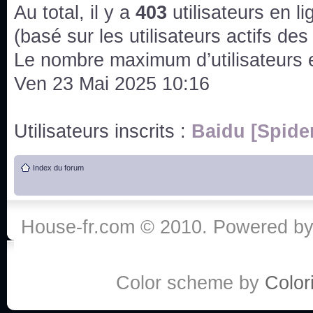
issus des saisons 6; 7 et 8 !
Au total, il y a
403
utilisateurs en lig
Bonne année 2020 !
(basé sur les utilisateurs actifs de
Le nombre maximum d’utilisateurs 
Bonne année 2019 !
Ven 23 Mai 2025 10:16
Joyeux Noël !
Utilisateurs inscrits :
Baidu [Spide
Bonne année tout le monde !
Index du forum
Un peu de ménage, spams supprimés. Depuis 
chaines françaises diffusent House, HD1 et TMC
House-fr.com © 2010. Powered b
Salut ! T'as plus de précisions sur l'épisode ? 
3x24 Human Error mais je suis pas sur
Bonjour j'aimerais que l'on m'aide à trouver un é
Color scheme by
Colori
qu'une personne fait un arrêt cardiaque mais res
de vos réponse