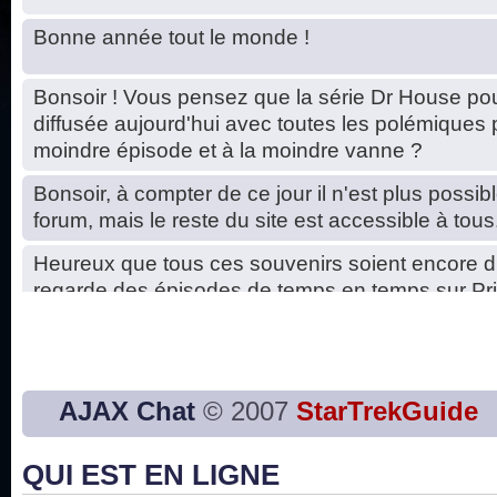
Bonne année tout le monde !
Bonsoir ! Vous pensez que la série Dr House pou
diffusée aujourd'hui avec toutes les polémiques 
moindre épisode et à la moindre vanne ?
Bonsoir, à compter de ce jour il n'est plus possibl
forum, mais le reste du site est accessible à tous
Heureux que tous ces souvenirs soient encore d
regarde des épisodes de temps en temps sur Pri
Hello, petits soucis dus au changement du serve
base de données. C'est réparé. :)
Bon, 2020, ça n'a pas trop marché. JE vous sou
AJAX Chat
© 2007
StarTrekGuide
2021 plus belle que 2020 !
QUI EST EN LIGNE
J'ai l'impression que nous n'avons pas fait les s