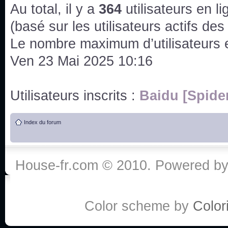
issus des saisons 6; 7 et 8 !
Au total, il y a
364
utilisateurs en lig
Bonne année 2020 !
(basé sur les utilisateurs actifs de
Le nombre maximum d’utilisateurs 
Bonne année 2019 !
Ven 23 Mai 2025 10:16
Joyeux Noël !
Utilisateurs inscrits :
Baidu [Spide
Bonne année tout le monde !
Index du forum
Un peu de ménage, spams supprimés. Depuis 
chaines françaises diffusent House, HD1 et TMC
House-fr.com © 2010. Powered b
Salut ! T'as plus de précisions sur l'épisode ? 
3x24 Human Error mais je suis pas sur
Bonjour j'aimerais que l'on m'aide à trouver un é
Color scheme by
Colori
qu'une personne fait un arrêt cardiaque mais res
de vos réponse