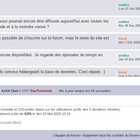
andika
Lun 27 Jan 202
use pourrait encore être diffusée aujourd'hui avec toutes les
andika
Mar 26 Sep 202
ode et à la moindre vanne ?
s possible de s'inscrire sur le forum, mais le reste du site est
Kerni
Mer 7 Déc 2022
encore disponibles. Je regarde des épisodes de temps en
andika
Jeu 23 Déc 202
u serveur hébergeant la base de données. C'est réparé. :)
Kerni
Dim 3 Oct 2021
ous souhaite une année 2021 plus belle que 2020 !
andika
AJAX Chat
© 2007
StarTrekGuide
Mis à jour toutes les
15
secondes
Jeu 21 Jan 202
it les survivor des épisodes issus des saisons 6; 7 et 8 !
andika
, 0 invisible et 229 invités (basé sur les utilisateurs actifs des 5 dernières minutes)
Dim 26 Avr 202
anément a été de
4295
le Ven 23 Mai 2025 10:16
Google [Bot]
andika
Dim 5 Jan 2020
L’équipe du forum
•
Supprimer tous les cookies du forum
andika