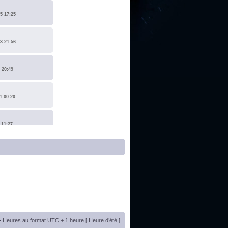
5 17:25
3 21:56
 20:49
1 00:20
 11:27
1 17:15
0 14:19
 22:14
• Heures au format UTC + 1 heure [ Heure d’été ]