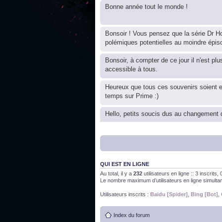
Bonne année tout le monde !
Bonsoir ! Vous pensez que la série Dr Ho
polémiques potentielles au moindre épis
Bonsoir, à compter de ce jour il n'est plu
accessible à tous.
Heureux que tous ces souvenirs soient 
temps sur Prime :)
Hello, petits soucis dus au changement d
Bon, 2020, ça n'a pas trop marché. JE v
QUI EST EN LIGNE
J'ai l'impression que nous n'avons pas fa
Au total, il y a
232
utilisateurs en ligne :: 3 inscrits
Le nombre maximum d’utilisateurs en ligne simult
Bonne année 2020 !
Utilisateurs inscrits :
Baidu [Spider]
,
Bing [Bot]
,
Index du forum
Bonne année 2019 !