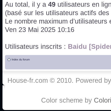
issus des saisons 6; 7 et 8 !
Au total, il y a
49
utilisateurs en lign
Bonne année 2020 !
(basé sur les utilisateurs actifs de
Le nombre maximum d’utilisateurs 
Bonne année 2019 !
Ven 23 Mai 2025 10:16
Joyeux Noël !
Utilisateurs inscrits :
Baidu [Spide
Bonne année tout le monde !
Index du forum
Un peu de ménage, spams supprimés. Depuis 
chaines françaises diffusent House, HD1 et TMC
House-fr.com © 2010. Powered b
Salut ! T'as plus de précisions sur l'épisode ? 
3x24 Human Error mais je suis pas sur
Bonjour j'aimerais que l'on m'aide à trouver un é
Color scheme by
Colori
qu'une personne fait un arrêt cardiaque mais res
de vos réponse