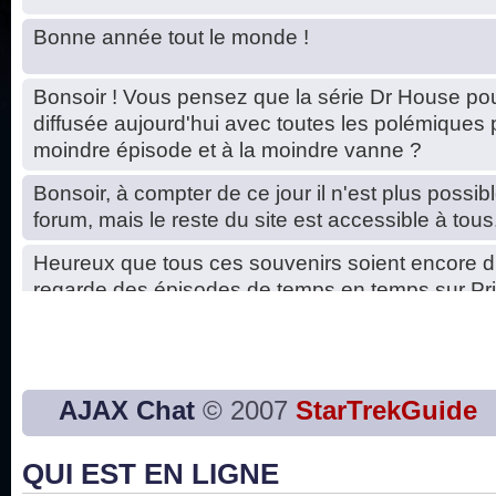
Bonne année tout le monde !
Bonsoir ! Vous pensez que la série Dr House pou
diffusée aujourd'hui avec toutes les polémiques 
moindre épisode et à la moindre vanne ?
Bonsoir, à compter de ce jour il n'est plus possibl
forum, mais le reste du site est accessible à tous
Heureux que tous ces souvenirs soient encore d
regarde des épisodes de temps en temps sur Pri
Hello, petits soucis dus au changement du serve
base de données. C'est réparé. :)
Bon, 2020, ça n'a pas trop marché. JE vous sou
AJAX Chat
© 2007
StarTrekGuide
2021 plus belle que 2020 !
QUI EST EN LIGNE
J'ai l'impression que nous n'avons pas fait les s