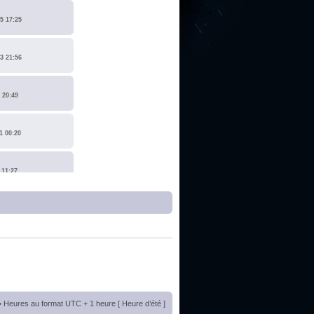
5 17:25
3 21:56
 20:49
1 00:20
 11:27
1 17:15
0 14:19
 22:14
• Heures au format UTC + 1 heure [ Heure d’été ]