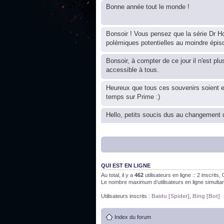
Bonne année tout le monde !
Bonsoir ! Vous pensez que la série Dr Ho
polémiques potentielles au moindre épis
Bonsoir, à compter de ce jour il n'est plu
accessible à tous.
Heureux que tous ces souvenirs soient 
temps sur Prime :)
Hello, petits soucis dus au changement d
Bon, 2020, ça n'a pas trop marché. JE v
QUI EST EN LIGNE
J'ai l'impression que nous n'avons pas fa
Au total, il y a
462
utilisateurs en ligne :: 2 inscrits
Le nombre maximum d’utilisateurs en ligne simult
Bonne année 2020 !
Utilisateurs inscrits :
Baidu [Spider]
,
Bing [Bot]
Index du forum
Bonne année 2019 !