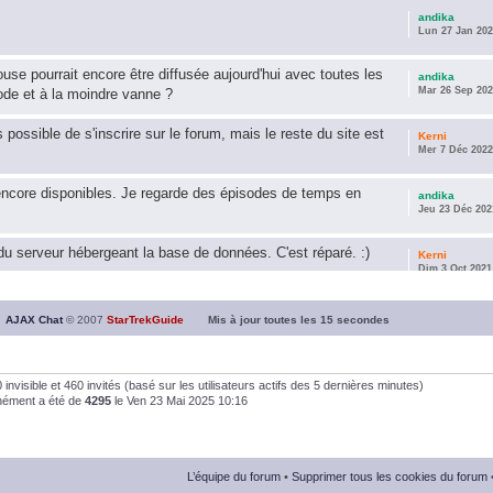
andika
Lun 27 Jan 202
use pourrait encore être diffusée aujourd'hui avec toutes les
andika
Mar 26 Sep 202
ode et à la moindre vanne ?
s possible de s'inscrire sur le forum, mais le reste du site est
Kerni
Mer 7 Déc 2022
encore disponibles. Je regarde des épisodes de temps en
andika
Jeu 23 Déc 202
u serveur hébergeant la base de données. C'est réparé. :)
Kerni
Dim 3 Oct 2021
ous souhaite une année 2021 plus belle que 2020 !
andika
AJAX Chat
© 2007
StarTrekGuide
Mis à jour toutes les
15
secondes
Jeu 21 Jan 202
it les survivor des épisodes issus des saisons 6; 7 et 8 !
andika
, 0 invisible et 460 invités (basé sur les utilisateurs actifs des 5 dernières minutes)
Dim 26 Avr 202
anément a été de
4295
le Ven 23 Mai 2025 10:16
andika
Dim 5 Jan 2020
L’équipe du forum
•
Supprimer tous les cookies du forum
andika