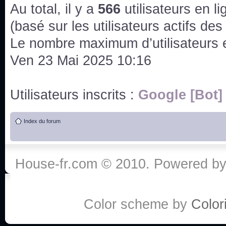
issus des saisons 6; 7 et 8 !
Au total, il y a
566
utilisateurs en lig
Bonne année 2020 !
(basé sur les utilisateurs actifs de
Le nombre maximum d’utilisateurs 
Bonne année 2019 !
Ven 23 Mai 2025 10:16
Joyeux Noël !
Utilisateurs inscrits :
Google [Bot]
Bonne année tout le monde !
Index du forum
Un peu de ménage, spams supprimés. Depuis 
chaines françaises diffusent House, HD1 et TMC
House-fr.com © 2010. Powered b
Salut ! T'as plus de précisions sur l'épisode ? 
3x24 Human Error mais je suis pas sur
Bonjour j'aimerais que l'on m'aide à trouver un é
Color scheme by
Colori
qu'une personne fait un arrêt cardiaque mais res
de vos réponse