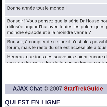
Bonne année tout le monde !
Bonsoir ! Vous pensez que la série Dr House pou
diffusée aujourd'hui avec toutes les polémiques 
moindre épisode et à la moindre vanne ?
Bonsoir, à compter de ce jour il n'est plus possibl
forum, mais le reste du site est accessible à tous
Heureux que tous ces souvenirs soient encore d
regarde des épisodes de temps en temps sur Pri
Hello, petits soucis dus au changement du serve
base de données. C'est réparé. :)
Bon, 2020, ça n'a pas trop marché. JE vous sou
AJAX Chat
© 2007
StarTrekGuide
2021 plus belle que 2020 !
QUI EST EN LIGNE
J'ai l'impression que nous n'avons pas fait les s