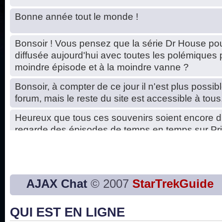
Bonne année tout le monde !
Bonsoir ! Vous pensez que la série Dr House pou
diffusée aujourd'hui avec toutes les polémiques 
moindre épisode et à la moindre vanne ?
Bonsoir, à compter de ce jour il n'est plus possibl
forum, mais le reste du site est accessible à tous
Heureux que tous ces souvenirs soient encore d
regarde des épisodes de temps en temps sur Pri
Hello, petits soucis dus au changement du serve
base de données. C'est réparé. :)
Bon, 2020, ça n'a pas trop marché. JE vous sou
AJAX Chat
© 2007
StarTrekGuide
2021 plus belle que 2020 !
QUI EST EN LIGNE
J'ai l'impression que nous n'avons pas fait les s