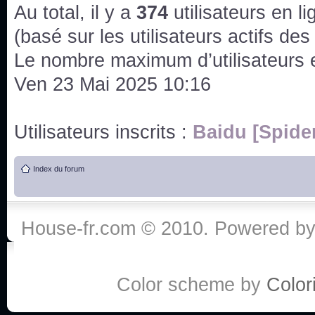
issus des saisons 6; 7 et 8 !
Au total, il y a
374
utilisateurs en lig
Bonne année 2020 !
(basé sur les utilisateurs actifs de
Le nombre maximum d’utilisateurs 
Bonne année 2019 !
Ven 23 Mai 2025 10:16
Joyeux Noël !
Utilisateurs inscrits :
Baidu [Spide
Bonne année tout le monde !
Index du forum
Un peu de ménage, spams supprimés. Depuis 
chaines françaises diffusent House, HD1 et TMC
House-fr.com © 2010. Powered b
Salut ! T'as plus de précisions sur l'épisode ? 
3x24 Human Error mais je suis pas sur
Bonjour j'aimerais que l'on m'aide à trouver un é
Color scheme by
Colori
qu'une personne fait un arrêt cardiaque mais res
de vos réponse