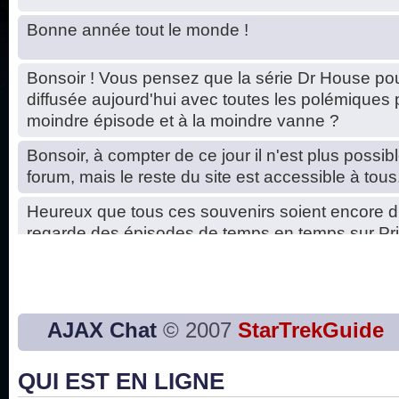
Bonne année tout le monde !
Bonsoir ! Vous pensez que la série Dr House pou
diffusée aujourd'hui avec toutes les polémiques 
moindre épisode et à la moindre vanne ?
Bonsoir, à compter de ce jour il n'est plus possibl
forum, mais le reste du site est accessible à tous
Heureux que tous ces souvenirs soient encore d
regarde des épisodes de temps en temps sur Pri
Hello, petits soucis dus au changement du serve
base de données. C'est réparé. :)
Bon, 2020, ça n'a pas trop marché. JE vous sou
AJAX Chat
© 2007
StarTrekGuide
2021 plus belle que 2020 !
QUI EST EN LIGNE
J'ai l'impression que nous n'avons pas fait les s