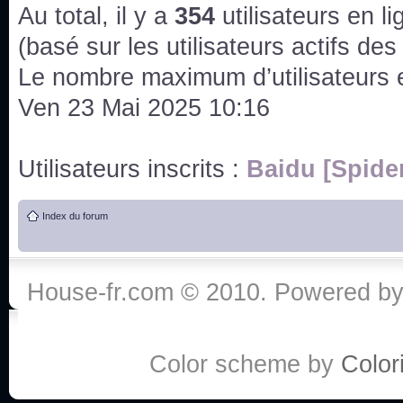
issus des saisons 6; 7 et 8 !
Au total, il y a
354
utilisateurs en lig
Bonne année 2020 !
(basé sur les utilisateurs actifs de
Le nombre maximum d’utilisateurs 
Bonne année 2019 !
Ven 23 Mai 2025 10:16
Joyeux Noël !
Utilisateurs inscrits :
Baidu [Spide
Bonne année tout le monde !
Index du forum
Un peu de ménage, spams supprimés. Depuis 
chaines françaises diffusent House, HD1 et TMC
House-fr.com © 2010. Powered b
Salut ! T'as plus de précisions sur l'épisode ? 
3x24 Human Error mais je suis pas sur
Bonjour j'aimerais que l'on m'aide à trouver un é
Color scheme by
Colori
qu'une personne fait un arrêt cardiaque mais res
de vos réponse