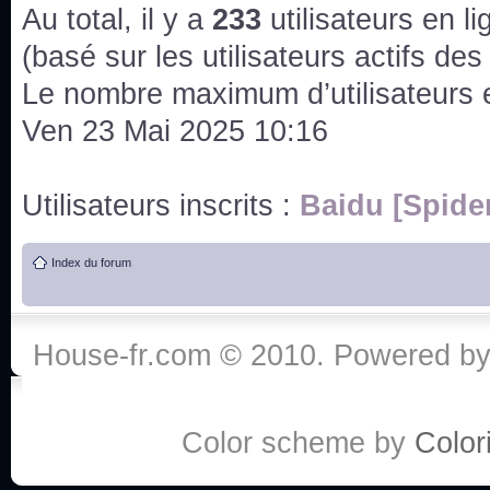
issus des saisons 6; 7 et 8 !
Au total, il y a
233
utilisateurs en lig
Bonne année 2020 !
(basé sur les utilisateurs actifs de
Le nombre maximum d’utilisateurs 
Bonne année 2019 !
Ven 23 Mai 2025 10:16
Joyeux Noël !
Utilisateurs inscrits :
Baidu [Spide
Bonne année tout le monde !
Index du forum
Un peu de ménage, spams supprimés. Depuis 
chaines françaises diffusent House, HD1 et TMC
House-fr.com © 2010. Powered b
Salut ! T'as plus de précisions sur l'épisode ? 
3x24 Human Error mais je suis pas sur
Bonjour j'aimerais que l'on m'aide à trouver un é
Color scheme by
Colori
qu'une personne fait un arrêt cardiaque mais res
de vos réponse