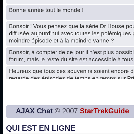
Bonne année tout le monde !
Bonsoir ! Vous pensez que la série Dr House pou
diffusée aujourd'hui avec toutes les polémiques 
moindre épisode et à la moindre vanne ?
Bonsoir, à compter de ce jour il n'est plus possibl
forum, mais le reste du site est accessible à tous
Heureux que tous ces souvenirs soient encore d
regarde des épisodes de temps en temps sur Pri
Hello, petits soucis dus au changement du serve
base de données. C'est réparé. :)
Bon, 2020, ça n'a pas trop marché. JE vous sou
AJAX Chat
© 2007
StarTrekGuide
2021 plus belle que 2020 !
QUI EST EN LIGNE
J'ai l'impression que nous n'avons pas fait les s