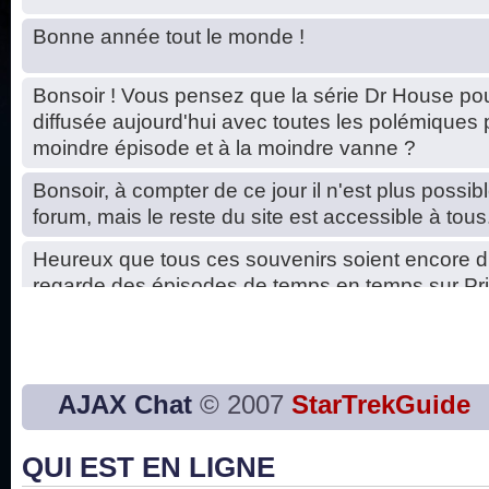
Bonne année tout le monde !
Bonsoir ! Vous pensez que la série Dr House pou
diffusée aujourd'hui avec toutes les polémiques 
moindre épisode et à la moindre vanne ?
Bonsoir, à compter de ce jour il n'est plus possibl
forum, mais le reste du site est accessible à tous
Heureux que tous ces souvenirs soient encore d
regarde des épisodes de temps en temps sur Pri
Hello, petits soucis dus au changement du serve
base de données. C'est réparé. :)
Bon, 2020, ça n'a pas trop marché. JE vous sou
AJAX Chat
© 2007
StarTrekGuide
2021 plus belle que 2020 !
QUI EST EN LIGNE
J'ai l'impression que nous n'avons pas fait les s