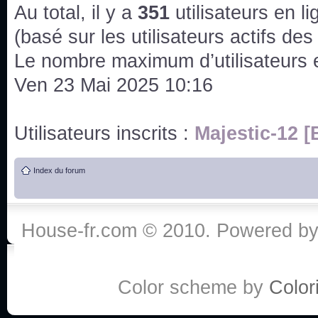
issus des saisons 6; 7 et 8 !
Au total, il y a
351
utilisateurs en lig
Bonne année 2020 !
(basé sur les utilisateurs actifs de
Le nombre maximum d’utilisateurs 
Bonne année 2019 !
Ven 23 Mai 2025 10:16
Joyeux Noël !
Utilisateurs inscrits :
Majestic-12 [
Bonne année tout le monde !
Index du forum
Un peu de ménage, spams supprimés. Depuis 
chaines françaises diffusent House, HD1 et TMC
House-fr.com © 2010. Powered b
Salut ! T'as plus de précisions sur l'épisode ? 
3x24 Human Error mais je suis pas sur
Bonjour j'aimerais que l'on m'aide à trouver un é
Color scheme by
Colori
qu'une personne fait un arrêt cardiaque mais res
de vos réponse