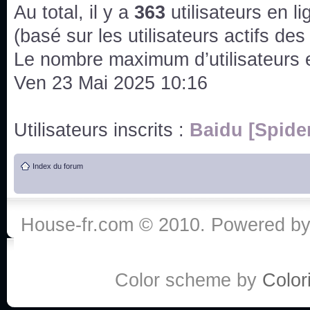
issus des saisons 6; 7 et 8 !
Au total, il y a
363
utilisateurs en lig
Bonne année 2020 !
(basé sur les utilisateurs actifs de
Le nombre maximum d’utilisateurs 
Bonne année 2019 !
Ven 23 Mai 2025 10:16
Joyeux Noël !
Utilisateurs inscrits :
Baidu [Spide
Bonne année tout le monde !
Index du forum
Un peu de ménage, spams supprimés. Depuis 
chaines françaises diffusent House, HD1 et TMC
House-fr.com © 2010. Powered b
Salut ! T'as plus de précisions sur l'épisode ? 
3x24 Human Error mais je suis pas sur
Bonjour j'aimerais que l'on m'aide à trouver un é
Color scheme by
Colori
qu'une personne fait un arrêt cardiaque mais res
de vos réponse