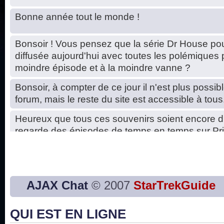
Bonne année tout le monde !
Bonsoir ! Vous pensez que la série Dr House pou
diffusée aujourd'hui avec toutes les polémiques 
moindre épisode et à la moindre vanne ?
Bonsoir, à compter de ce jour il n'est plus possibl
forum, mais le reste du site est accessible à tous
Heureux que tous ces souvenirs soient encore d
regarde des épisodes de temps en temps sur Pri
Hello, petits soucis dus au changement du serve
base de données. C'est réparé. :)
Bon, 2020, ça n'a pas trop marché. JE vous sou
AJAX Chat
© 2007
StarTrekGuide
2021 plus belle que 2020 !
QUI EST EN LIGNE
J'ai l'impression que nous n'avons pas fait les s