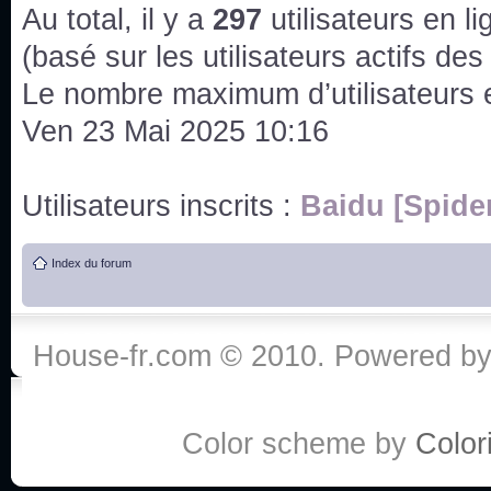
issus des saisons 6; 7 et 8 !
Au total, il y a
297
utilisateurs en lig
Bonne année 2020 !
(basé sur les utilisateurs actifs de
Le nombre maximum d’utilisateurs 
Bonne année 2019 !
Ven 23 Mai 2025 10:16
Joyeux Noël !
Utilisateurs inscrits :
Baidu [Spide
Bonne année tout le monde !
Index du forum
Un peu de ménage, spams supprimés. Depuis 
chaines françaises diffusent House, HD1 et TMC
House-fr.com © 2010. Powered b
Salut ! T'as plus de précisions sur l'épisode ? 
3x24 Human Error mais je suis pas sur
Bonjour j'aimerais que l'on m'aide à trouver un é
Color scheme by
Colori
qu'une personne fait un arrêt cardiaque mais res
de vos réponse