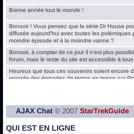
Bonne année tout le monde !
Bonsoir ! Vous pensez que la série Dr House pou
diffusée aujourd'hui avec toutes les polémiques 
moindre épisode et à la moindre vanne ?
Bonsoir, à compter de ce jour il n'est plus possibl
forum, mais le reste du site est accessible à tous
Heureux que tous ces souvenirs soient encore d
regarde des épisodes de temps en temps sur Pri
Hello, petits soucis dus au changement du serve
base de données. C'est réparé. :)
Bon, 2020, ça n'a pas trop marché. JE vous sou
AJAX Chat
© 2007
StarTrekGuide
2021 plus belle que 2020 !
QUI EST EN LIGNE
J'ai l'impression que nous n'avons pas fait les s