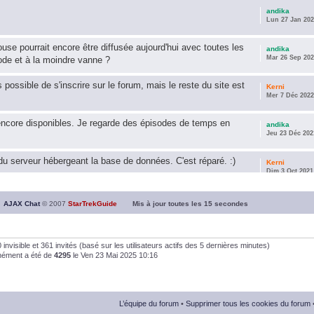
andika
Lun 27 Jan 202
use pourrait encore être diffusée aujourd'hui avec toutes les
andika
Mar 26 Sep 202
ode et à la moindre vanne ?
s possible de s'inscrire sur le forum, mais le reste du site est
Kerni
Mer 7 Déc 2022
encore disponibles. Je regarde des épisodes de temps en
andika
Jeu 23 Déc 202
u serveur hébergeant la base de données. C'est réparé. :)
Kerni
Dim 3 Oct 2021
ous souhaite une année 2021 plus belle que 2020 !
andika
AJAX Chat
© 2007
StarTrekGuide
Mis à jour toutes les
15
secondes
Jeu 21 Jan 202
it les survivor des épisodes issus des saisons 6; 7 et 8 !
andika
, 0 invisible et 361 invités (basé sur les utilisateurs actifs des 5 dernières minutes)
Dim 26 Avr 202
anément a été de
4295
le Ven 23 Mai 2025 10:16
andika
Dim 5 Jan 2020
L’équipe du forum
•
Supprimer tous les cookies du forum
andika