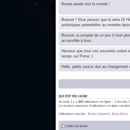
Bonne année tout le monde !
Bonsoir ! Vous pensez que la série Dr Ho
polémiques potentielles au moindre épis
Bonsoir, à compter de ce jour il n'est plu
accessible à tous.
Heureux que tous ces souvenirs soient 
temps sur Prime :)
Hello, petits soucis dus au changement d
Bon, 2020, ça n'a pas trop marché. JE v
QUI EST EN LIGNE
J'ai l'impression que nous n'avons pas fa
Au total, il y a
363
utilisateurs en ligne :: 2 inscrits
Le nombre maximum d’utilisateurs en ligne simult
Bonne année 2020 !
Utilisateurs inscrits :
Baidu [Spider]
,
Bing [Bot]
Index du forum
Bonne année 2019 !