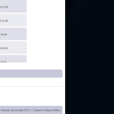
5 17:25
3 21:56
 20:49
1 00:20
 11:27
1 17:15
0 14:19
 22:14
• Heures au format UTC + 1 heure [ Heure d’été ]