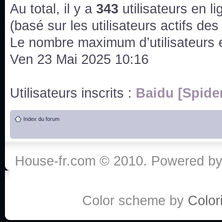
issus des saisons 6; 7 et 8 !
Au total, il y a
343
utilisateurs en lig
Bonne année 2020 !
(basé sur les utilisateurs actifs de
Le nombre maximum d’utilisateurs 
Bonne année 2019 !
Ven 23 Mai 2025 10:16
Joyeux Noël !
Utilisateurs inscrits :
Baidu [Spide
Bonne année tout le monde !
Index du forum
Un peu de ménage, spams supprimés. Depuis 
chaines françaises diffusent House, HD1 et TMC
House-fr.com © 2010. Powered b
Salut ! T'as plus de précisions sur l'épisode ? 
3x24 Human Error mais je suis pas sur
Bonjour j'aimerais que l'on m'aide à trouver un é
Color scheme by
Colori
qu'une personne fait un arrêt cardiaque mais res
de vos réponse