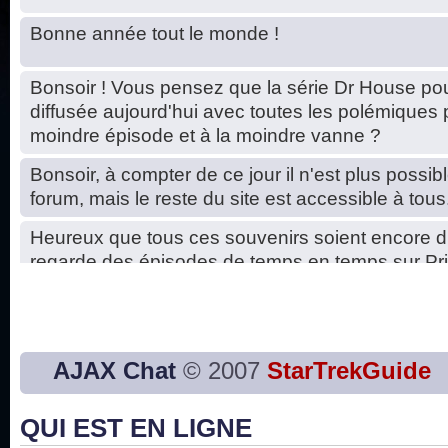
Bonne année tout le monde !
Bonsoir ! Vous pensez que la série Dr House pou
diffusée aujourd'hui avec toutes les polémiques 
moindre épisode et à la moindre vanne ?
Bonsoir, à compter de ce jour il n'est plus possibl
forum, mais le reste du site est accessible à tous
Heureux que tous ces souvenirs soient encore d
regarde des épisodes de temps en temps sur Pri
Hello, petits soucis dus au changement du serve
base de données. C'est réparé. :)
Bon, 2020, ça n'a pas trop marché. JE vous sou
AJAX Chat
© 2007
StarTrekGuide
2021 plus belle que 2020 !
QUI EST EN LIGNE
J'ai l'impression que nous n'avons pas fait les s