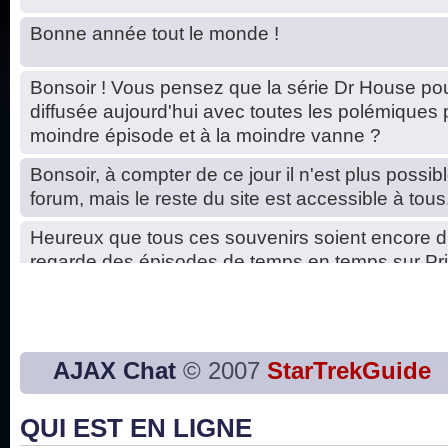
Bonne année tout le monde !
Bonsoir ! Vous pensez que la série Dr House pou
diffusée aujourd'hui avec toutes les polémiques 
moindre épisode et à la moindre vanne ?
Bonsoir, à compter de ce jour il n'est plus possibl
forum, mais le reste du site est accessible à tous
Heureux que tous ces souvenirs soient encore d
regarde des épisodes de temps en temps sur Pri
Hello, petits soucis dus au changement du serve
base de données. C'est réparé. :)
Bon, 2020, ça n'a pas trop marché. JE vous sou
AJAX Chat
© 2007
StarTrekGuide
2021 plus belle que 2020 !
QUI EST EN LIGNE
J'ai l'impression que nous n'avons pas fait les s