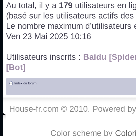
issus des saisons 6; 7 et 8 !
Au total, il y a
179
utilisateurs en lig
Bonne année 2020 !
(basé sur les utilisateurs actifs de
Le nombre maximum d’utilisateurs 
Bonne année 2019 !
Ven 23 Mai 2025 10:16
Joyeux Noël !
Utilisateurs inscrits :
Baidu [Spide
Bonne année tout le monde !
[Bot]
Un peu de ménage, spams supprimés. Depuis 
Index du forum
chaines françaises diffusent House, HD1 et TMC
Salut ! T'as plus de précisions sur l'épisode ? 
3x24 Human Error mais je suis pas sur
House-fr.com © 2010. Powered b
Bonjour j'aimerais que l'on m'aide à trouver un é
qu'une personne fait un arrêt cardiaque mais res
de vos réponse
Color scheme by
Colori