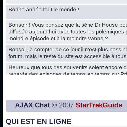
Bonne année tout le monde !
Bonsoir ! Vous pensez que la série Dr House pou
diffusée aujourd'hui avec toutes les polémiques 
moindre épisode et à la moindre vanne ?
Bonsoir, à compter de ce jour il n'est plus possibl
forum, mais le reste du site est accessible à tous
Heureux que tous ces souvenirs soient encore d
regarde des épisodes de temps en temps sur Pri
Hello, petits soucis dus au changement du serve
base de données. C'est réparé. :)
Bon, 2020, ça n'a pas trop marché. JE vous sou
AJAX Chat
© 2007
StarTrekGuide
2021 plus belle que 2020 !
QUI EST EN LIGNE
J'ai l'impression que nous n'avons pas fait les s