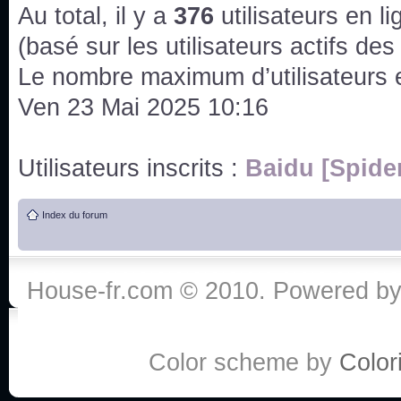
issus des saisons 6; 7 et 8 !
Au total, il y a
376
utilisateurs en lig
Bonne année 2020 !
(basé sur les utilisateurs actifs de
Le nombre maximum d’utilisateurs 
Bonne année 2019 !
Ven 23 Mai 2025 10:16
Joyeux Noël !
Utilisateurs inscrits :
Baidu [Spide
Bonne année tout le monde !
Index du forum
Un peu de ménage, spams supprimés. Depuis 
chaines françaises diffusent House, HD1 et TMC
House-fr.com © 2010. Powered b
Salut ! T'as plus de précisions sur l'épisode ? 
3x24 Human Error mais je suis pas sur
Bonjour j'aimerais que l'on m'aide à trouver un é
Color scheme by
Colori
qu'une personne fait un arrêt cardiaque mais res
de vos réponse