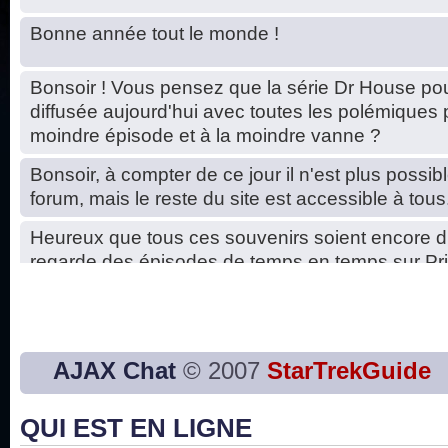
Bonne année tout le monde !
Bonsoir ! Vous pensez que la série Dr House pou
diffusée aujourd'hui avec toutes les polémiques 
moindre épisode et à la moindre vanne ?
Bonsoir, à compter de ce jour il n'est plus possibl
forum, mais le reste du site est accessible à tous
Heureux que tous ces souvenirs soient encore d
regarde des épisodes de temps en temps sur Pri
Hello, petits soucis dus au changement du serve
base de données. C'est réparé. :)
Bon, 2020, ça n'a pas trop marché. JE vous sou
AJAX Chat
© 2007
StarTrekGuide
2021 plus belle que 2020 !
QUI EST EN LIGNE
J'ai l'impression que nous n'avons pas fait les s