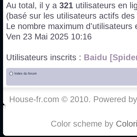
issus des saisons 6; 7 et 8 !
Au total, il y a
321
utilisateurs en lig
Bonne année 2020 !
(basé sur les utilisateurs actifs de
Le nombre maximum d’utilisateurs 
Bonne année 2019 !
Ven 23 Mai 2025 10:16
Joyeux Noël !
Utilisateurs inscrits :
Baidu [Spide
Bonne année tout le monde !
Index du forum
Un peu de ménage, spams supprimés. Depuis 
chaines françaises diffusent House, HD1 et TMC
House-fr.com © 2010. Powered b
Salut ! T'as plus de précisions sur l'épisode ? 
3x24 Human Error mais je suis pas sur
Bonjour j'aimerais que l'on m'aide à trouver un é
Color scheme by
Colori
qu'une personne fait un arrêt cardiaque mais res
de vos réponse