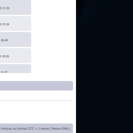
5 17:25
3 21:56
 20:49
1 00:20
 11:27
1 17:15
0 14:19
 22:14
• Heures au format UTC + 1 heure [ Heure d’été ]