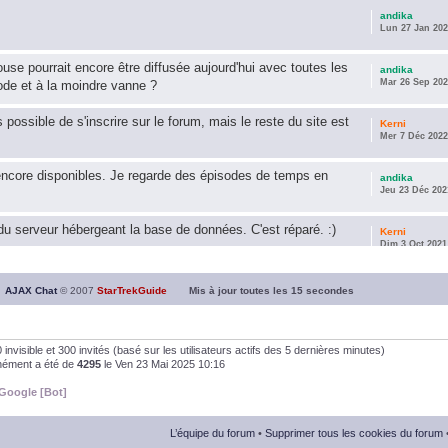
andika
Lun 27 Jan 202
use pourrait encore être diffusée aujourd'hui avec toutes les
andika
Mar 26 Sep 202
ode et à la moindre vanne ?
s possible de s'inscrire sur le forum, mais le reste du site est
Kerni
Mer 7 Déc 2022
encore disponibles. Je regarde des épisodes de temps en
andika
Jeu 23 Déc 202
u serveur hébergeant la base de données. C'est réparé. :)
Kerni
Dim 3 Oct 2021
ous souhaite une année 2021 plus belle que 2020 !
andika
AJAX Chat
© 2007
StarTrekGuide
Mis à jour toutes les
15
secondes
Jeu 21 Jan 202
it les survivor des épisodes issus des saisons 6; 7 et 8 !
andika
, 0 invisible et 300 invités (basé sur les utilisateurs actifs des 5 dernières minutes)
Dim 26 Avr 202
anément a été de
4295
le Ven 23 Mai 2025 10:16
Google [Bot]
andika
Dim 5 Jan 2020
L’équipe du forum
•
Supprimer tous les cookies du forum
andika