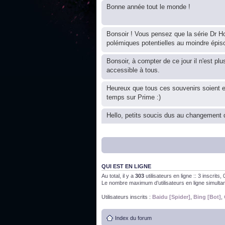
Bonne année tout le monde !
Bonsoir ! Vous pensez que la série Dr Ho
polémiques potentielles au moindre épis
Bonsoir, à compter de ce jour il n'est plu
accessible à tous.
Heureux que tous ces souvenirs soient 
temps sur Prime :)
Hello, petits soucis dus au changement d
Bon, 2020, ça n'a pas trop marché. JE v
QUI EST EN LIGNE
J'ai l'impression que nous n'avons pas fa
Au total, il y a
303
utilisateurs en ligne :: 3 inscrits
Le nombre maximum d’utilisateurs en ligne simult
Bonne année 2020 !
Utilisateurs inscrits :
Baidu [Spider]
,
Bing [Bot]
,
Index du forum
Bonne année 2019 !