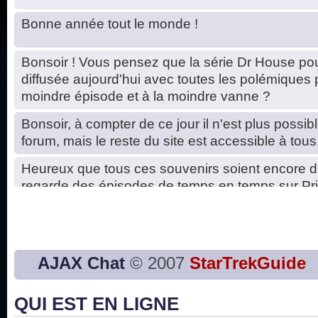
Bonne année tout le monde !
Bonsoir ! Vous pensez que la série Dr House pou
diffusée aujourd'hui avec toutes les polémiques 
moindre épisode et à la moindre vanne ?
Bonsoir, à compter de ce jour il n'est plus possibl
forum, mais le reste du site est accessible à tous
Heureux que tous ces souvenirs soient encore d
regarde des épisodes de temps en temps sur Pri
Hello, petits soucis dus au changement du serve
base de données. C'est réparé. :)
Bon, 2020, ça n'a pas trop marché. JE vous sou
AJAX Chat
© 2007
StarTrekGuide
2021 plus belle que 2020 !
QUI EST EN LIGNE
J'ai l'impression que nous n'avons pas fait les s