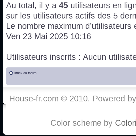
issus des saisons 6; 7 et 8 !
Au total, il y a
45
utilisateurs en lign
Bonne année 2020 !
sur les utilisateurs actifs des 5 der
Le nombre maximum d’utilisateurs 
Bonne année 2019 !
Ven 23 Mai 2025 10:16
Joyeux Noël !
Utilisateurs inscrits : Aucun utilisate
Bonne année tout le monde !
Index du forum
Un peu de ménage, spams supprimés. Depuis 
chaines françaises diffusent House, HD1 et TMC
House-fr.com © 2010. Powered b
Salut ! T'as plus de précisions sur l'épisode ? 
3x24 Human Error mais je suis pas sur
Bonjour j'aimerais que l'on m'aide à trouver un é
Color scheme by
Colori
qu'une personne fait un arrêt cardiaque mais res
de vos réponse