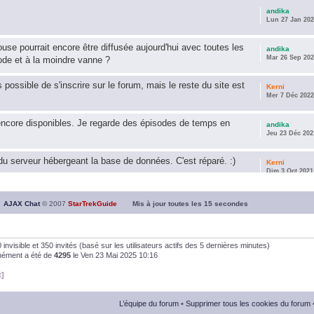
andika
Lun 27 Jan 202
use pourrait encore être diffusée aujourd'hui avec toutes les
andika
Mar 26 Sep 202
ode et à la moindre vanne ?
s possible de s'inscrire sur le forum, mais le reste du site est
Kerni
Mer 7 Déc 2022
encore disponibles. Je regarde des épisodes de temps en
andika
Jeu 23 Déc 202
u serveur hébergeant la base de données. C'est réparé. :)
Kerni
Dim 3 Oct 2021
ous souhaite une année 2021 plus belle que 2020 !
andika
AJAX Chat
© 2007
StarTrekGuide
Mis à jour toutes les
15
secondes
Jeu 21 Jan 202
it les survivor des épisodes issus des saisons 6; 7 et 8 !
andika
, 0 invisible et 350 invités (basé sur les utilisateurs actifs des 5 dernières minutes)
Dim 26 Avr 202
anément a été de
4295
le Ven 23 Mai 2025 10:16
t]
andika
Dim 5 Jan 2020
L’équipe du forum
•
Supprimer tous les cookies du forum
andika