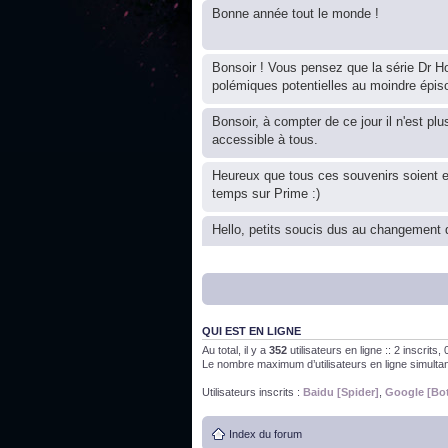
Bonne année tout le monde !
Bonsoir ! Vous pensez que la série Dr Ho
polémiques potentielles au moindre épis
Bonsoir, à compter de ce jour il n'est plu
accessible à tous.
Heureux que tous ces souvenirs soient 
temps sur Prime :)
Hello, petits soucis dus au changement d
Bon, 2020, ça n'a pas trop marché. JE v
QUI EST EN LIGNE
J'ai l'impression que nous n'avons pas fa
Au total, il y a
352
utilisateurs en ligne :: 2 inscrits
Le nombre maximum d’utilisateurs en ligne simult
Bonne année 2020 !
Utilisateurs inscrits :
Baidu [Spider]
,
Google [Bo
Index du forum
Bonne année 2019 !