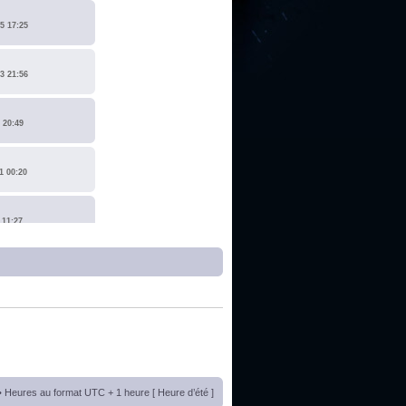
5 17:25
3 21:56
 20:49
1 00:20
 11:27
1 17:15
0 14:19
 22:14
• Heures au format UTC + 1 heure [ Heure d’été ]