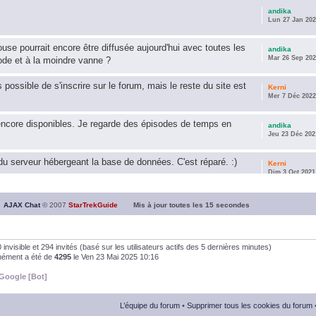
andika
Lun 27 Jan 202
use pourrait encore être diffusée aujourd'hui avec toutes les
andika
Mar 26 Sep 202
ode et à la moindre vanne ?
s possible de s'inscrire sur le forum, mais le reste du site est
Kerni
Mer 7 Déc 2022
encore disponibles. Je regarde des épisodes de temps en
andika
Jeu 23 Déc 202
u serveur hébergeant la base de données. C'est réparé. :)
Kerni
Dim 3 Oct 2021
ous souhaite une année 2021 plus belle que 2020 !
andika
AJAX Chat
© 2007
StarTrekGuide
Mis à jour toutes les
15
secondes
Jeu 21 Jan 202
it les survivor des épisodes issus des saisons 6; 7 et 8 !
andika
, 0 invisible et 294 invités (basé sur les utilisateurs actifs des 5 dernières minutes)
Dim 26 Avr 202
anément a été de
4295
le Ven 23 Mai 2025 10:16
Google [Bot]
andika
Dim 5 Jan 2020
L’équipe du forum
•
Supprimer tous les cookies du forum
andika