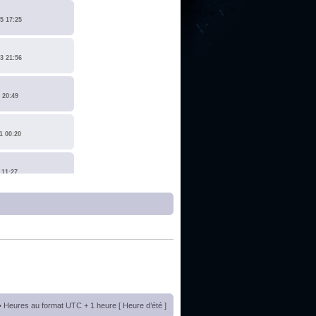
5 17:25
3 21:56
 20:49
1 00:20
 11:27
1 17:15
0 14:19
 22:14
• Heures au format UTC + 1 heure [ Heure d’été ]