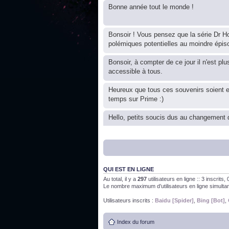
Bonne année tout le monde !
Bonsoir ! Vous pensez que la série Dr Ho
polémiques potentielles au moindre épis
Bonsoir, à compter de ce jour il n'est plu
accessible à tous.
Heureux que tous ces souvenirs soient 
temps sur Prime :)
Hello, petits soucis dus au changement d
Bon, 2020, ça n'a pas trop marché. JE v
QUI EST EN LIGNE
J'ai l'impression que nous n'avons pas fa
Au total, il y a
297
utilisateurs en ligne :: 3 inscrits
Le nombre maximum d’utilisateurs en ligne simult
Bonne année 2020 !
Utilisateurs inscrits :
Baidu [Spider]
,
Bing [Bot]
,
Index du forum
Bonne année 2019 !