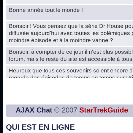
Bonne année tout le monde !
Bonsoir ! Vous pensez que la série Dr House pou
diffusée aujourd'hui avec toutes les polémiques 
moindre épisode et à la moindre vanne ?
Bonsoir, à compter de ce jour il n'est plus possibl
forum, mais le reste du site est accessible à tous
Heureux que tous ces souvenirs soient encore d
regarde des épisodes de temps en temps sur Pri
Hello, petits soucis dus au changement du serve
base de données. C'est réparé. :)
Bon, 2020, ça n'a pas trop marché. JE vous sou
AJAX Chat
© 2007
StarTrekGuide
2021 plus belle que 2020 !
QUI EST EN LIGNE
J'ai l'impression que nous n'avons pas fait les s