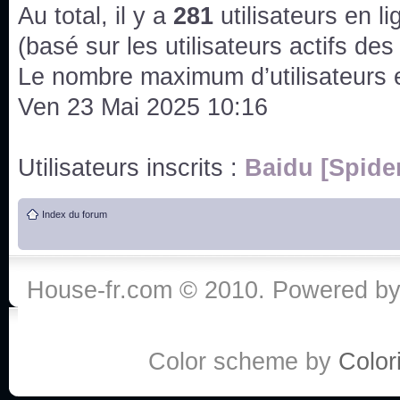
issus des saisons 6; 7 et 8 !
Au total, il y a
281
utilisateurs en lig
Bonne année 2020 !
(basé sur les utilisateurs actifs de
Le nombre maximum d’utilisateurs 
Bonne année 2019 !
Ven 23 Mai 2025 10:16
Joyeux Noël !
Utilisateurs inscrits :
Baidu [Spide
Bonne année tout le monde !
Index du forum
Un peu de ménage, spams supprimés. Depuis 
chaines françaises diffusent House, HD1 et TMC
House-fr.com © 2010. Powered b
Salut ! T'as plus de précisions sur l'épisode ? 
3x24 Human Error mais je suis pas sur
Bonjour j'aimerais que l'on m'aide à trouver un é
Color scheme by
Colori
qu'une personne fait un arrêt cardiaque mais res
de vos réponse