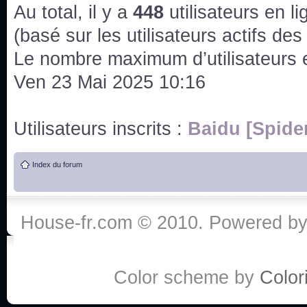
issus des saisons 6; 7 et 8 !
Au total, il y a
448
utilisateurs en lig
Bonne année 2020 !
(basé sur les utilisateurs actifs de
Le nombre maximum d’utilisateurs 
Bonne année 2019 !
Ven 23 Mai 2025 10:16
Joyeux Noël !
Utilisateurs inscrits :
Baidu [Spide
Bonne année tout le monde !
Index du forum
Un peu de ménage, spams supprimés. Depuis 
chaines françaises diffusent House, HD1 et TMC
House-fr.com © 2010. Powered b
Salut ! T'as plus de précisions sur l'épisode ? 
3x24 Human Error mais je suis pas sur
Bonjour j'aimerais que l'on m'aide à trouver un é
Color scheme by
Colori
qu'une personne fait un arrêt cardiaque mais res
de vos réponse