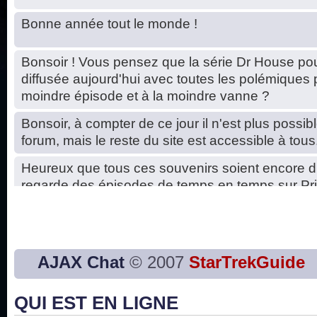
Bonne année tout le monde !
Bonsoir ! Vous pensez que la série Dr House pou
diffusée aujourd'hui avec toutes les polémiques 
moindre épisode et à la moindre vanne ?
Bonsoir, à compter de ce jour il n'est plus possibl
forum, mais le reste du site est accessible à tous
Heureux que tous ces souvenirs soient encore d
regarde des épisodes de temps en temps sur Pri
Hello, petits soucis dus au changement du serve
base de données. C'est réparé. :)
Bon, 2020, ça n'a pas trop marché. JE vous sou
AJAX Chat
© 2007
StarTrekGuide
2021 plus belle que 2020 !
QUI EST EN LIGNE
J'ai l'impression que nous n'avons pas fait les s