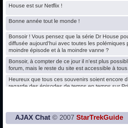
House est sur Netflix !
Bonne année tout le monde !
Bonsoir ! Vous pensez que la série Dr House pou
diffusée aujourd'hui avec toutes les polémiques 
moindre épisode et à la moindre vanne ?
Bonsoir, à compter de ce jour il n'est plus possibl
forum, mais le reste du site est accessible à tous
Heureux que tous ces souvenirs soient encore d
regarde des épisodes de temps en temps sur Pri
Hello, petits soucis dus au changement du serve
base de données. C'est réparé. :)
Bon, 2020, ça n'a pas trop marché. JE vous sou
AJAX Chat
© 2007
StarTrekGuide
2021 plus belle que 2020 !