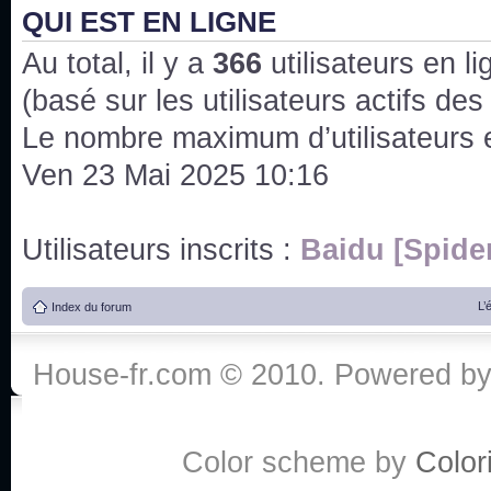
QUI EST EN LIGNE
J'ai l'impression que nous n'avons pas fait les s
issus des saisons 6; 7 et 8 !
Au total, il y a
366
utilisateurs en lig
Bonne année 2020 !
(basé sur les utilisateurs actifs de
Le nombre maximum d’utilisateurs 
Bonne année 2019 !
Ven 23 Mai 2025 10:16
Joyeux Noël !
Utilisateurs inscrits :
Baidu [Spide
Bonne année tout le monde !
L’
Index du forum
Un peu de ménage, spams supprimés. Depuis 
chaines françaises diffusent House, HD1 et TMC
House-fr.com © 2010. Powered b
Salut ! T'as plus de précisions sur l'épisode ? 
3x24 Human Error mais je suis pas sur
Color scheme by
Colori
Bonjour j'aimerais que l'on m'aide à trouver un é
qu'une personne fait un arrêt cardiaque mais res