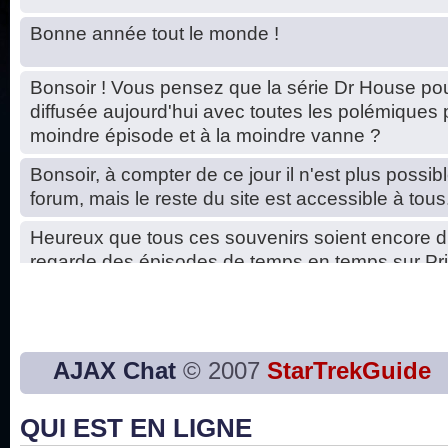
Bonne année tout le monde !
Bonsoir ! Vous pensez que la série Dr House pou
diffusée aujourd'hui avec toutes les polémiques 
moindre épisode et à la moindre vanne ?
Bonsoir, à compter de ce jour il n'est plus possibl
forum, mais le reste du site est accessible à tous
Heureux que tous ces souvenirs soient encore d
regarde des épisodes de temps en temps sur Pri
Hello, petits soucis dus au changement du serve
base de données. C'est réparé. :)
Bon, 2020, ça n'a pas trop marché. JE vous sou
AJAX Chat
© 2007
StarTrekGuide
2021 plus belle que 2020 !
QUI EST EN LIGNE
J'ai l'impression que nous n'avons pas fait les s