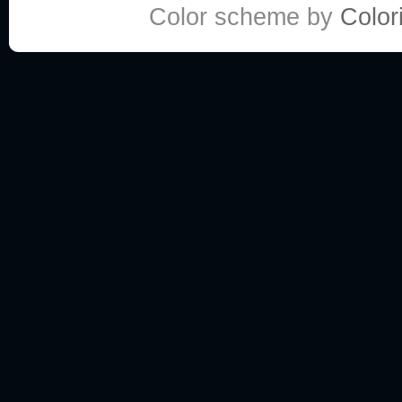
Color scheme by
Colori
:he:
Personne pour faire une course de fauteuils roul
My god, je viens de retomber sur mes dossiers 
Dr House... Quelle époque !
Salut tout le monde ! Je me fais un petit après mi
Coucou à tous! House pour toujours yeah!
Coucou, je me suis récemment mis à regarder l
(le sous titrage surtout pour les termes médicaux 
ce forum qui est bien calme depuis la fin de la sér
Allez zou, un peu de ménage aujourd'hui pour eff
spams.