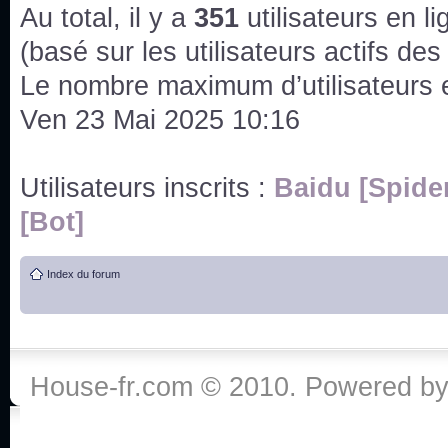
issus des saisons 6; 7 et 8 !
Au total, il y a
351
utilisateurs en lig
Bonne année 2020 !
(basé sur les utilisateurs actifs de
Le nombre maximum d’utilisateurs 
Bonne année 2019 !
Ven 23 Mai 2025 10:16
Joyeux Noël !
Utilisateurs inscrits :
Baidu [Spide
Bonne année tout le monde !
[Bot]
Un peu de ménage, spams supprimés. Depuis 
Index du forum
chaines françaises diffusent House, HD1 et TMC
Salut ! T'as plus de précisions sur l'épisode ? 
3x24 Human Error mais je suis pas sur
House-fr.com © 2010. Powered b
Bonjour j'aimerais que l'on m'aide à trouver un é
qu'une personne fait un arrêt cardiaque mais res
de vos réponse