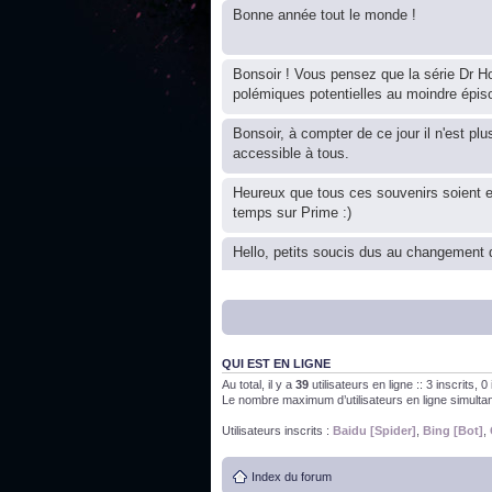
Bonne année tout le monde !
Bonsoir ! Vous pensez que la série Dr Ho
polémiques potentielles au moindre épis
Bonsoir, à compter de ce jour il n'est plu
accessible à tous.
Heureux que tous ces souvenirs soient 
temps sur Prime :)
Hello, petits soucis dus au changement d
Bon, 2020, ça n'a pas trop marché. JE v
QUI EST EN LIGNE
J'ai l'impression que nous n'avons pas fa
Au total, il y a
39
utilisateurs en ligne :: 3 inscrits, 
Le nombre maximum d’utilisateurs en ligne simult
Bonne année 2020 !
Utilisateurs inscrits :
Baidu [Spider]
,
Bing [Bot]
,
Index du forum
Bonne année 2019 !