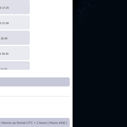
5 17:25
3 21:56
 20:49
1 00:20
 11:27
1 17:15
0 14:19
 22:14
• Heures au format UTC + 1 heure [ Heure d’été ]