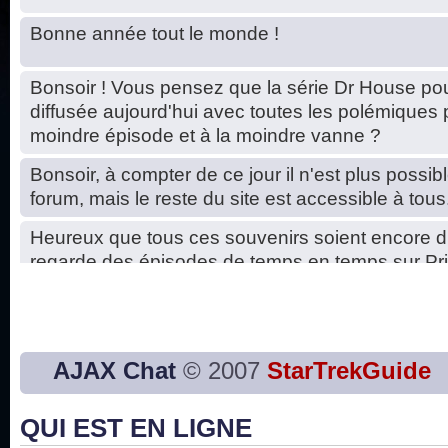
Bonne année tout le monde !
Bonsoir ! Vous pensez que la série Dr House pou
diffusée aujourd'hui avec toutes les polémiques 
moindre épisode et à la moindre vanne ?
Bonsoir, à compter de ce jour il n'est plus possibl
forum, mais le reste du site est accessible à tous
Heureux que tous ces souvenirs soient encore d
regarde des épisodes de temps en temps sur Pri
Hello, petits soucis dus au changement du serve
base de données. C'est réparé. :)
Bon, 2020, ça n'a pas trop marché. JE vous sou
AJAX Chat
© 2007
StarTrekGuide
2021 plus belle que 2020 !
QUI EST EN LIGNE
J'ai l'impression que nous n'avons pas fait les s