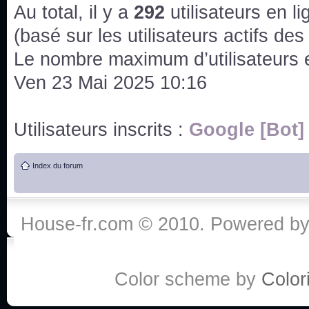
issus des saisons 6; 7 et 8 !
Au total, il y a
292
utilisateurs en lig
Bonne année 2020 !
(basé sur les utilisateurs actifs de
Le nombre maximum d’utilisateurs 
Bonne année 2019 !
Ven 23 Mai 2025 10:16
Joyeux Noël !
Utilisateurs inscrits :
Google [Bot]
Bonne année tout le monde !
Index du forum
Un peu de ménage, spams supprimés. Depuis 
chaines françaises diffusent House, HD1 et TMC
House-fr.com © 2010. Powered b
Salut ! T'as plus de précisions sur l'épisode ? 
3x24 Human Error mais je suis pas sur
Bonjour j'aimerais que l'on m'aide à trouver un é
Color scheme by
Colori
qu'une personne fait un arrêt cardiaque mais res
de vos réponse