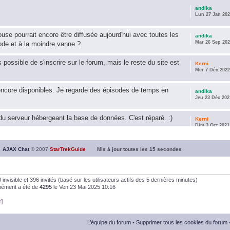
andika
Lun 27 Jan 202
use pourrait encore être diffusée aujourd'hui avec toutes les
andika
Mar 26 Sep 202
ode et à la moindre vanne ?
s possible de s'inscrire sur le forum, mais le reste du site est
Kerni
Mer 7 Déc 2022
encore disponibles. Je regarde des épisodes de temps en
andika
Jeu 23 Déc 202
u serveur hébergeant la base de données. C'est réparé. :)
Kerni
Dim 3 Oct 2021
ous souhaite une année 2021 plus belle que 2020 !
andika
AJAX Chat
© 2007
StarTrekGuide
Mis à jour toutes les
15
secondes
Jeu 21 Jan 202
it les survivor des épisodes issus des saisons 6; 7 et 8 !
andika
, 0 invisible et 396 invités (basé sur les utilisateurs actifs des 5 dernières minutes)
Dim 26 Avr 202
anément a été de
4295
le Ven 23 Mai 2025 10:16
t]
andika
Dim 5 Jan 2020
L’équipe du forum
•
Supprimer tous les cookies du forum
andika