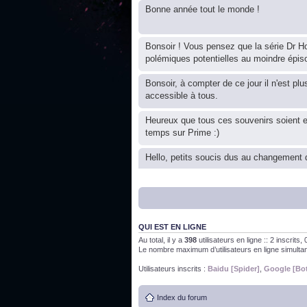
Bonne année tout le monde !
Bonsoir ! Vous pensez que la série Dr Ho
polémiques potentielles au moindre épis
Bonsoir, à compter de ce jour il n'est plu
accessible à tous.
Heureux que tous ces souvenirs soient 
temps sur Prime :)
Hello, petits soucis dus au changement d
Bon, 2020, ça n'a pas trop marché. JE v
QUI EST EN LIGNE
J'ai l'impression que nous n'avons pas fa
Au total, il y a
398
utilisateurs en ligne :: 2 inscrits
Le nombre maximum d’utilisateurs en ligne simult
Bonne année 2020 !
Utilisateurs inscrits :
Baidu [Spider]
,
Google [Bo
Index du forum
Bonne année 2019 !