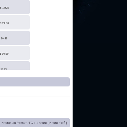
5 17:25
3 21:56
 20:49
1 00:20
 11:27
1 17:15
0 14:19
 22:14
• Heures au format UTC + 1 heure [ Heure d’été ]