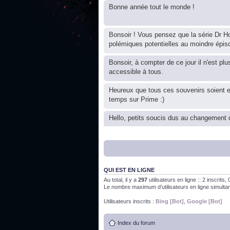
Bonne année tout le monde !
Bonsoir ! Vous pensez que la série Dr Ho
polémiques potentielles au moindre épis
Bonsoir, à compter de ce jour il n'est plu
accessible à tous.
Heureux que tous ces souvenirs soient 
temps sur Prime :)
Hello, petits soucis dus au changement d
Bon, 2020, ça n'a pas trop marché. JE v
QUI EST EN LIGNE
J'ai l'impression que nous n'avons pas fa
Au total, il y a
297
utilisateurs en ligne :: 2 inscrits
Le nombre maximum d’utilisateurs en ligne simult
Bonne année 2020 !
Utilisateurs inscrits :
Bing [Bot]
,
Google [Bot]
Index du forum
Bonne année 2019 !