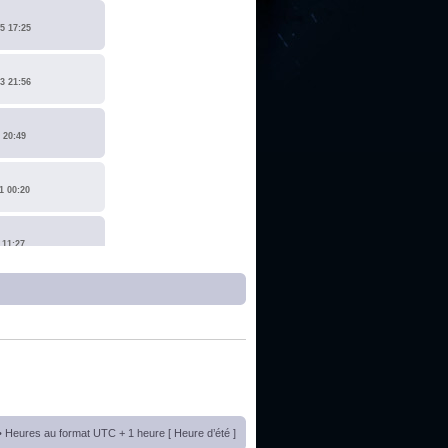
5 17:25
3 21:56
 20:49
1 00:20
 11:27
1 17:15
0 14:19
 22:14
• Heures au format UTC + 1 heure [ Heure d’été ]