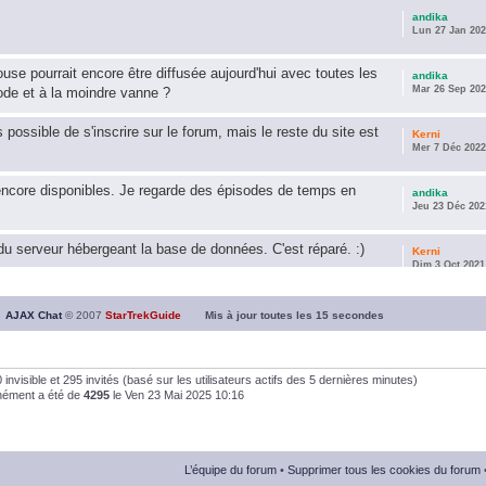
andika
Lun 27 Jan 202
use pourrait encore être diffusée aujourd'hui avec toutes les
andika
Mar 26 Sep 202
ode et à la moindre vanne ?
s possible de s'inscrire sur le forum, mais le reste du site est
Kerni
Mer 7 Déc 2022
encore disponibles. Je regarde des épisodes de temps en
andika
Jeu 23 Déc 202
u serveur hébergeant la base de données. C'est réparé. :)
Kerni
Dim 3 Oct 2021
ous souhaite une année 2021 plus belle que 2020 !
andika
AJAX Chat
© 2007
StarTrekGuide
Mis à jour toutes les
15
secondes
Jeu 21 Jan 202
it les survivor des épisodes issus des saisons 6; 7 et 8 !
andika
, 0 invisible et 295 invités (basé sur les utilisateurs actifs des 5 dernières minutes)
Dim 26 Avr 202
anément a été de
4295
le Ven 23 Mai 2025 10:16
andika
Dim 5 Jan 2020
L’équipe du forum
•
Supprimer tous les cookies du forum
andika